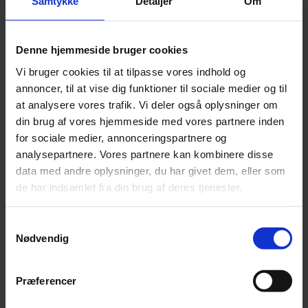
Samtykke
Detaljer
Om
Bio
Signe Hastrup Holst deals with all aspects of real estate. She
advises private as well as public customers on purchase and
Denne hjemmeside bruger cookies
sale of real estate, project development, planning and
Vi bruger cookies til at tilpasse vores indhold og
construction law and litigation.
annoncer, til at vise dig funktioner til sociale medier og til
at analysere vores trafik. Vi deler også oplysninger om
Read more
din brug af vores hjemmeside med vores partnere inden
for sociale medier, annonceringspartnere og
analysepartnere. Vores partnere kan kombinere disse
data med andre oplysninger, du har givet dem, eller som
Education
de har indsamlet fra din brug af deres tjenester.
Master of Laws, Aarhus Universitet, 2006
Samtykkevalg
Bech-Bruun, 2006 – 2014
Nødvendig
Metroselskabet I/S, 2014 – 2017
Employed at Focus Advokater P/S, 2017.
Præferencer