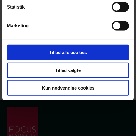
Statistik
Positions and memberships
Member of the Association for Areas and Rights in
Marketing
Denmark (FARD).
Tillad alle cookies
Languages
Danish
Tillad valgte
English.
Kun nødvendige cookies