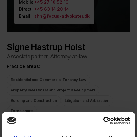
Mobile
+45 27 10 52 16
Direct
+45 63 14 20 14
Email
shh@focus-advokater.dk
Signe Hastrup Holst
Associate partner, Attorney-at-law
Practice areas:
Residential and Commercial Tenancy Law
Property Investment and Project Development
Building and Construction
Litigation and Arbitration
Foreclosure