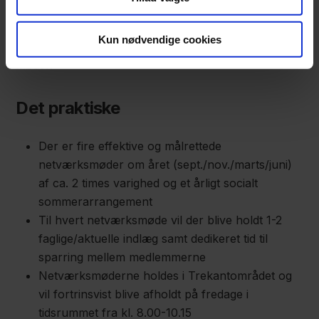
blive budt ind til et relevant indlæg. Alle medlemmer
opfordres til at komme med input til den løbende
Kun nødvendige cookies
udvikling af netværket og dermed præge retning og
møder.
Det praktiske
Der er fire effektive og målrettede
netværksmøder om året (sept./nov./marts/juni)
af ca. 2 times varighed og et årligt socialt
sommerarrangement
Til hvert netværksmøde vil der blive holdt 1-2
faglige/aktuelle indlæg samt dedikeret tid til
sparring mellem medlemmerne
Netværksmøderne holdes i Trekantområdet og
vil fortrinsvist blive afholdt på fredage i
tidsrummet fra kl. 8.00-10.15