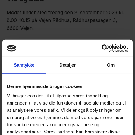
Mødet finder sted fredag den 8. september 2023 kl.
8.00-10.15 på Vejen Rådhus, Rådhuspassagen 3,
6600 Vejen.
Sådan tilmelder du dig
Er du medlem af netværket, modtager du invitation
Samtykke
Detaljer
Om
og tilmelder dig
pr. mail.
Vil du tilmeldes netværket og dette arrangement,
Denne hjemmeside bruger cookies
eller vil du i første omgang gerne deltage på prøve,
Vi bruger cookies til at tilpasse vores indhold og
så kontakt
Cecilie Brinkholm Aalund.
annoncer, til at vise dig funktioner til sociale medier og til
at analysere vores trafik. Vi deler også oplysninger om
Netværket
din brug af vores hjemmeside med vores partnere inden
for sociale medier, annonceringspartnere og
Focus Advokater, BDO og KLH Erhverv etablerede i
analysepartnere. Vores partnere kan kombinere disse