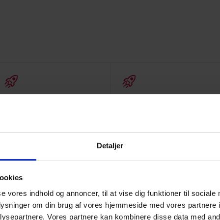
Digital regulering
Kontrakter
Detaljer
IT- og cloudkontrakter
GDPR
Kontraktskabeloner
ookies
Apps
Kontraktgennemgang
se vores indhold og annoncer, til at vise dig funktioner til sociale
Domæner
Kontraktforhandling
Cybersikkerhed
Uddannelsesforløb
oplysninger om din brug af vores hjemmeside med vores partnere i
AI
Tvister
ysepartnere. Vores partnere kan kombinere disse data med andr