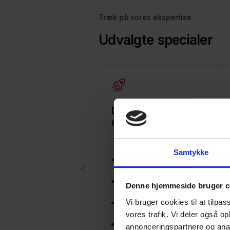
Træk på vores ekspertise
Udvalgte specialer
Databeskyttelse |
GDPR
Samtykke
Afrapportering til
ledelsen
Bistand med håndtering
Denne hjemmeside bruger c
af databrud
Vi bruger cookies til at tilpas
Uddannelse af
medarbejdere
vores trafik. Vi deler også 
Løbende sparring
annonceringspartnere og anal