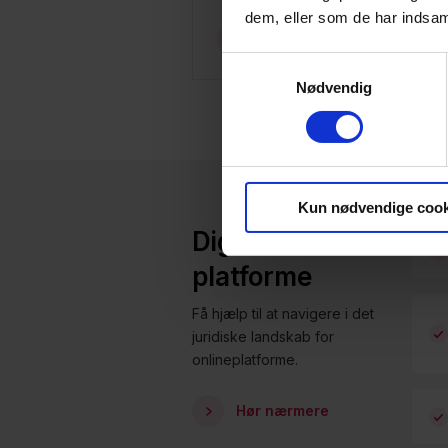
dem, eller som de har indsaml
Læs mere
Samtykkevalg
Nødvendig
Kun nødvendige cook
Digitale
platforme
Få hjælp til at navigere i det
juridiske landskab for
onlineplatforme.
Hør nærmere