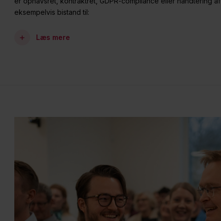
er ophavsret, kontraktret, GDPR-compliance eller håndtering af 
eksempelvis bistand til:
Læs mere