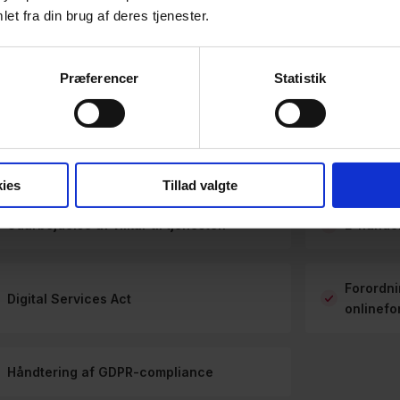
et fra din brug af deres tjenester.
Læs mere
Læs mere
Præferencer
Statistik
ies
Tillad valgte
Udarbejdelse af vilkår til tjenesten
E-handel
Forordni
Digital Services Act
onlinefo
Håndtering af GDPR-compliance