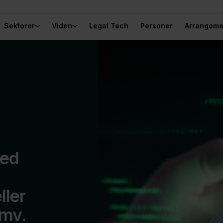
Sektorer
Viden
Legal Tech
Personer
Arrangeme
med
ller
 mv.