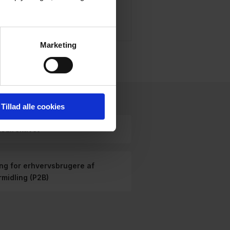
Læs mere
Læs mere
Marketing
Tillad alle cookies
sdirektivet
ng for erhvervsbrugere af
rmidling (P2B)