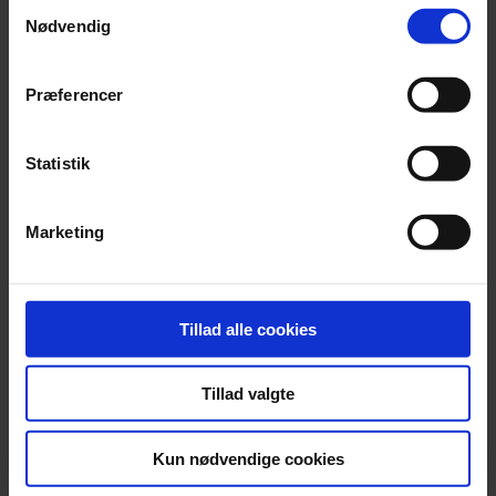
Samtykkevalg
Nødvendig
Præferencer
Statistik
FOCUS Udbud
Marketing
Gør din udbudsproces 100% elektronisk og få løbende
rådgivning.
Tillad alle cookies
Tillad valgte
Kun nødvendige cookies