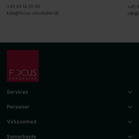
+45 63 14 20 36
+45 6
kda@focus-advokater.dk
mlk@
Services
Personer
Virksomhed
Samarbejde