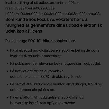
kvalitetssikring af dit udbudsmateriale.u003ca
href=u0022#persu0022u003e
u003c/au003eu003cbru003eu003cbru003eu003cbru003e
Som kunde hos Focus Advokaters har du
mulighed at gennemføre dine udbud elektronisk
uden køb af licens
Du kan bruge
FOCUS Udbud
portalen til at:
Få afviklet udbud digitalt på en let og enkel måde og få
kvalitetssikret udbudsmaterialet.
Få publiceret de relevante bekendtgørelse
r
i udbuddet.
Få udfyldt det fælles europæiske
udbudsdokument (ESPD) direkte i systemet.
Få samlet alle udbudsdokumenter; ansøgninger, tilbud og
udbudsmateriale på ét sted.
Få en platform til modtagelse af spørgsmål og
besvarelse
heraf, som opfylder kravene.