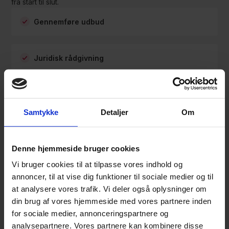
fra start til slut.
Gennemføre udbud
Juridisk rådgivning
Kvalitetssikring
Samtykke
Detaljer
Om
Strategisk rådgivning
Denne hjemmeside bruger cookies
Vi bruger cookies til at tilpasse vores indhold og
Tilpasning af udbud
annoncer, til at vise dig funktioner til sociale medier og til
at analysere vores trafik. Vi deler også oplysninger om
din brug af vores hjemmeside med vores partnere inden
Udarbejde udbudsmateriale
for sociale medier, annonceringspartnere og
analysepartnere. Vores partnere kan kombinere disse