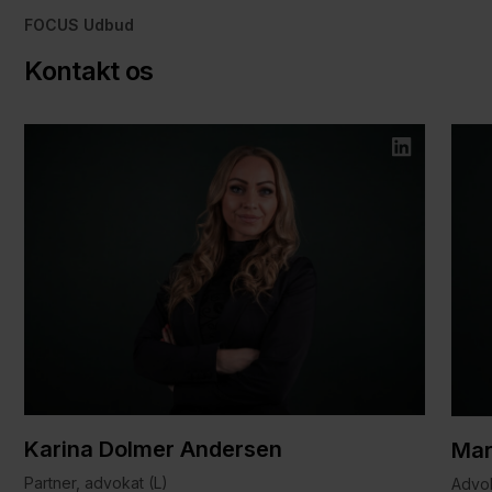
FOCUS Udbud
Kontakt os
Karina Dolmer Andersen
Mar
Partner, advokat (L)
Advo