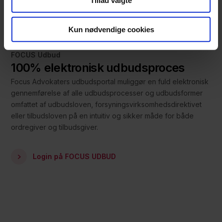
Tillad valgte
Kun nødvendige cookies
FOCUS Udbud
100% elektronisk udbudsproces
Focus Advokaters udbudsportal muliggør en fuld elektronisk
gennemførelse af alle udbudsprocesser og udbudsformer
omfattet af udbudsloven, forsyningsvirksomhedsdirektivet
eller tilbudsloven på en intuitiv og sikker måde for både
ordregiver og tilbudsgiver.
Login på FOCUS UDBUD