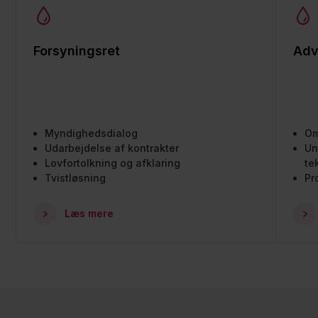
Forsyningsret
Adv
Myndighedsdialog
Om
Udarbejdelse af kontrakter
Un
Lovfortolkning og afklaring
te
Tvistløsning
Pr
Læs mere