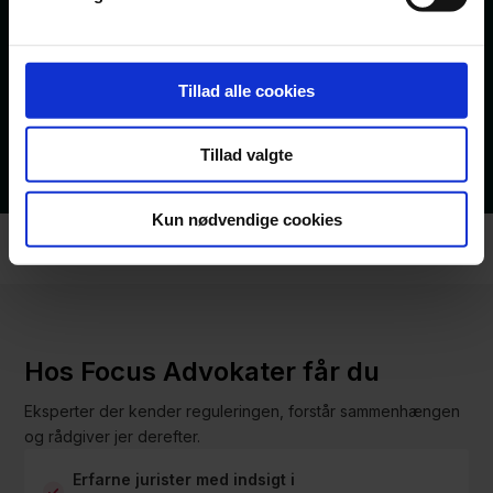
og lang erfaring med myndighedsdialog og lovfortolkning. Vi
ved, at ordentlighed og det rigtige resultat er centralt for jer,
hvilket altid indgår i vores rådgivning.
Tillad alle cookies
Læs mere
Tillad valgte
Kun nødvendige cookies
Hos Focus Advokater får du
Eksperter der kender reguleringen, forstår sammenhængen
og rådgiver jer derefter.
Erfarne jurister med indsigt i