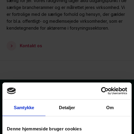
særlig for jer. Vores rådgivning tager altid udgangspunkt i de
særlige brancherammer og er målrettet jeres virksomhed. Vi
er fortrolige med de særlige forhold og hensyn, der gælder
for bl.a. offentligt- og medlemsejede virksomheder, som er
kendetegnende for aktørerne i forsyningssektoren.
Kontakt os
Samtykke
Detaljer
Om
Denne hjemmeside bruger cookies