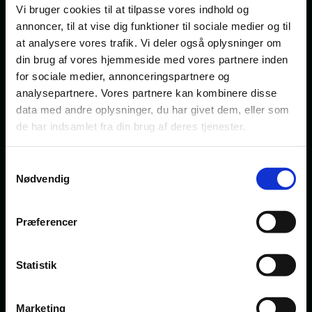
Vi bruger cookies til at tilpasse vores indhold og
annoncer, til at vise dig funktioner til sociale medier og til
at analysere vores trafik. Vi deler også oplysninger om
din brug af vores hjemmeside med vores partnere inden
for sociale medier, annonceringspartnere og
analysepartnere. Vores partnere kan kombinere disse
data med andre oplysninger, du har givet dem, eller som
de har indsamlet fra din brug af deres tjenester.
Samtykkevalg
Nødvendig
Forsyningsvirksomhed
En sektor under løbende forandring
Præferencer
Forsyningssektoren har politisk opmærksomhed, og
rammerne for sektoren ændres løbende, bl.a. som led i den
grønne omstilling. Privatisering og selskabsudskillelse af
Statistik
særlige aktiviteter spiller en fortsat rolle for sektoren.
Samtidig er sektoren undergivet tilsyn til sikring af, at
branchereguleringen efterleves. Vi har fingeren på pulsen
Marketing