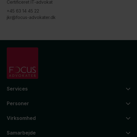
Certificeret IT-advokat
+45 63 14 45 22
jkr@focus-advokater.dk
Services
Personer
Virksomhed
Samarbejde