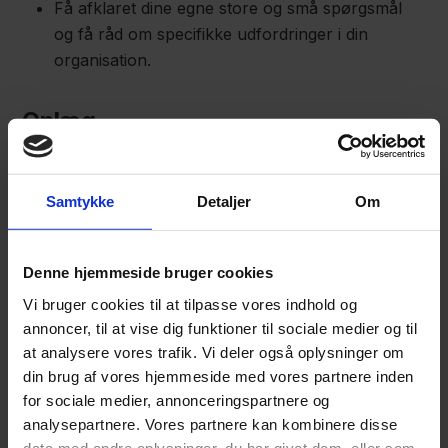
Få afklaret dine egne store og små spørgsmål
og få råd om specifikke udfordringer i din
organisation.
Oplæg
Databeskyttelseskravene anno 2024, v/
Jesper
Krag,
Advokat, Focus Advokater
Samtykke
Detaljer
Om
”Hvordan spiser man en elefant…?” – en
pragmatisk og praktisk måde at gribe GDPR an
Denne hjemmeside bruger cookies
på, v/Casper Jusslin, Legal Advisor, Kompan
A/S
Vi bruger cookies til at tilpasse vores indhold og
annoncer, til at vise dig funktioner til sociale medier og til
Praktisk compliance og aktuelle usecases, v/
at analysere vores trafik. Vi deler også oplysninger om
Rikke Graff Merkel
, Juridisk konsulent, Focus
din brug af vores hjemmeside med vores partnere inden
Advokater.
for sociale medier, annonceringspartnere og
analysepartnere. Vores partnere kan kombinere disse
data med andre oplysninger, du har givet dem, eller som