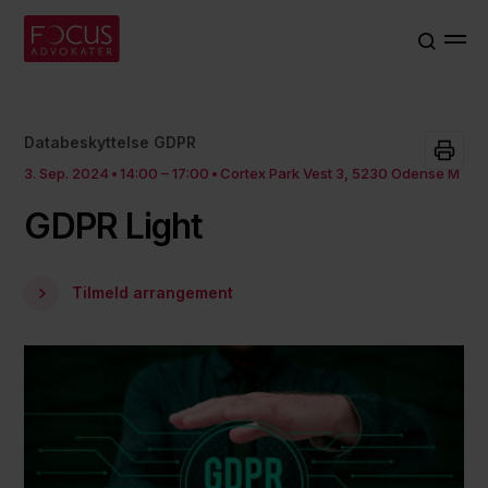
Databeskyttelse GDPR
3. Sep. 2024
14:00 – 17:00
Cortex Park Vest 3, 5230 Odense M
GDPR Light
Tilmeld arrangement