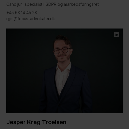
Cand.jur., specialist i GDPR og markedsføringsret
+45 63 14 45 28
rgm@focus-advokater.dk
Jesper Krag Troelsen