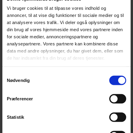
tyske marked.
Vi bruger cookies til at tilpasse vores indhold og
annoncer, til at vise dig funktioner til sociale medier og til
Mød også en dansk virksomhed, der har succes i
at analysere vores trafik. Vi deler også oplysninger om
Tyskland, og hør om deres erfaringer.
din brug af vores hjemmeside med vores partnere inden
for sociale medier, annonceringspartnere og
Vi slutter af med et let traktement, hvor du har
analysepartnere. Vores partnere kan kombinere disse
mulighed for at netværke og få inspiration fra andre
data med andre oplysninger, du har givet dem, eller som
erhvervsfolk. Du kan også drøfte konkrete forhold
de har indsamlet fra din brug af deres tjenester.
med oplægsholderne.
Samtykkevalg
Nødvendig
Tilmelding
senest 24.3.2014. Tilmeld dig via siden her
eller kontakt Susanne Wiese Kristensen,
swk@daenische-advokaten.de, tel. 6314 20 81.
Præferencer
Arrangementet finder sted:
Mandag, 31. marts 2014 kl. 16:00 – 19:00
Statistik
Focus Advokater P/S i Odense