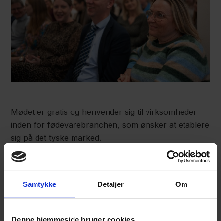
Mødet er gratis og henvender sig til virksomheder
inden for fødevarebranchen, som ønsker at etablere
sig på det tyske marked.
Vi har samlet et hold af eksperter inden for det tyske
fødevaremarked, der på mødet vil guide dig igennem
Samtykke
Detaljer
Om
muligheder, lovgivningskrav, typiske faldgruber og
kulturforskelle, som har betydning for, om din
virksomhed kommer sikkert over grænsen til det
Denne hjemmeside bruger cookies