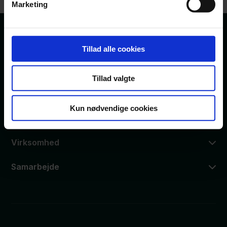
Marketing
Pris:
0
Tillad alle cookies
Tillad valgte
Services
Kun nødvendige cookies
Personer
Virksomhed
Samarbejde