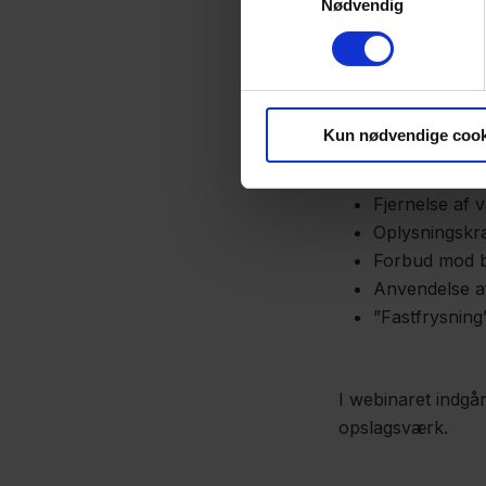
Nødvendig
På webinaret genn
Skærpede ener
Krav om forud
Kun nødvendige cook
igangsættes
Karensperiode
Fjernelse af 
Oplysningskra
Forbud mod bet
Anvendelse a
”Fastfrysning
I webinaret indgå
opslagsværk.