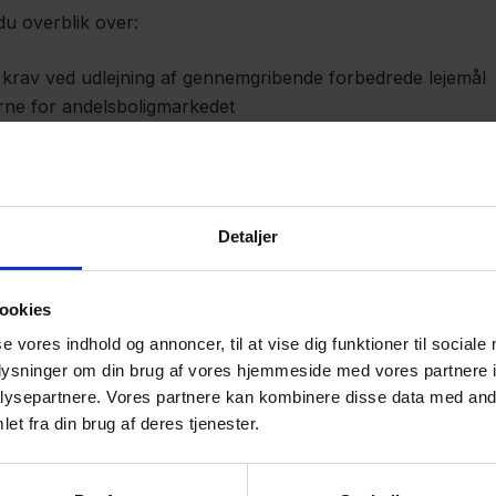
du overblik over:
krav ved udlejning af gennemgribende forbedrede lejemål
ne for andelsboligmarkedet
ejelovgivningen, som du skal være opmærksom på efter 1. ju
Detaljer
is
, men kræver tilmelding.
ookies
an ske fra Chrome, Firefox, Edge, Safari, iOS og AndroidO
elding, når webinaret er fyldt op.
se vores indhold og annoncer, til at vise dig funktioner til sociale
oplysninger om din brug af vores hjemmeside med vores partnere i
ysepartnere. Vores partnere kan kombinere disse data med andr
et fra din brug af deres tjenester.