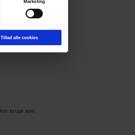
Marketing
runder:
jderne
Tillad alle cookies
e kan bruge som