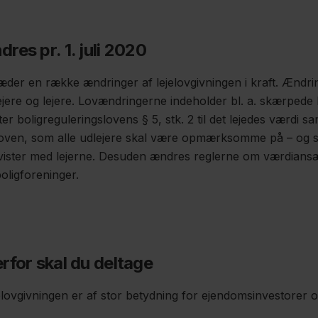
res pr. 1. juli 2020
æder en række ændringer af lejelovgivningen i kraft. Ændri
ejere og lejere. Lovændringerne indeholder bl. a. skærpede k
ter boligreguleringslovens § 5, stk. 2 til det lejedes værdi 
loven, som alle udlejere skal være opmærksomme på – og sæ
vister med lejerne. Desuden ændres reglerne om værdiansæ
oligforeninger.
rfor skal du deltage
elovgivningen er af stor betydning for ejendomsinvestorer o