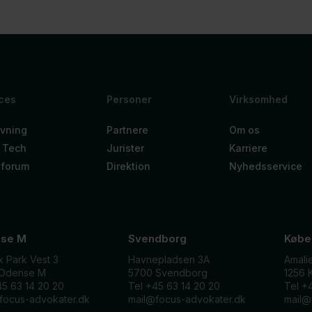
ces
Personer
Virksomhed
vning
Partnere
Om os
 Tech
Jurister
Karriere
nforum
Direktion
Nyhedsservice
se M
Svendborg
Købe
x Park Vest 3
Havnepladsen 3A
Amali
 Odense M
5700 Svendborg
1256 
45 63 14 20 20
Tel +45 63 14 20 20
Tel +
focus-advokater.dk
mail@focus-advokater.dk
mail@