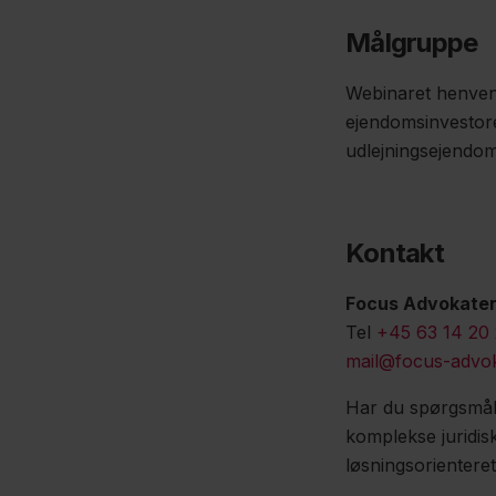
Målgruppe
Webinaret henvend
ejendomsinvestore
udlejningsejendom
Kontakt
Focus Advokate
Tel
+45 63 14 20
mail@focus-advok
Har du spørgsmål,
komplekse juridisk
løsningsorienteret