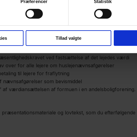
Præferencer
Statistik
emgår vi ændringerne i lejelovgivningen pr. 1. juli 2020, he
gikrav ved udlejning efter BRL § 5, stk. 2
gående besigtigelse af huslejenævnet før forbedringsarbe
ies
Tillad valgte
 ved overdragelser/”kontrolskifte”
væsentlighedskravet ved fastsættelse af det lejedes værdi
v over for alle lejere om huslejenævnsafgørelser
aling til lejere for fraflytning
f nævnsafgørelser som bevismiddel
” af værdiansættelsen af formuen i en andelsboligforening.
r præsentationsmateriale og lovtekst, som du efterfølgend