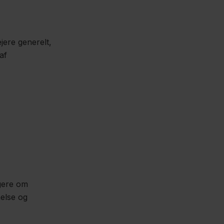
jere generelt,
af
agere om
åelse og