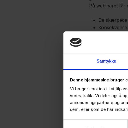
På webinaret får 
De skærpede 
Konsekvenser
Ændringer i l
Tilmelding
Samtykke
Webinaret er
grat
Denne hjemmeside bruger c
OBS:
Tilmelding k
Vi lukker for tilm
Vi bruger cookies til at tilpas
vores trafik. Vi deler også 
annonceringspartnere og anal
dem, eller som de har indsaml
Samtykkevalg
Program