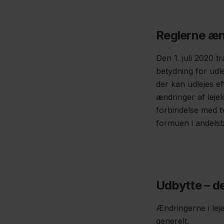
Reglerne ænd
Den 1. juli 2020
tr
betydning for udl
der kan udlejes ef
ændringer af leje
forbindelse med t
formuen i andelsb
Udbytte – de
Ændringerne i lej
generelt.