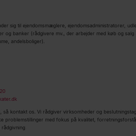
er sig til ejendomsmæglere, ejendomsadministratorer, udle
r og banker (rådgivere mv., der arbejder med køb og salg 
me, andelsboliger).
r
 20
ater.dk
 så kontakt os. Vi rådgiver virksomheder og beslutningst
e problemstillinger med fokus på kvalitet, forretningsforst
 rådgivning