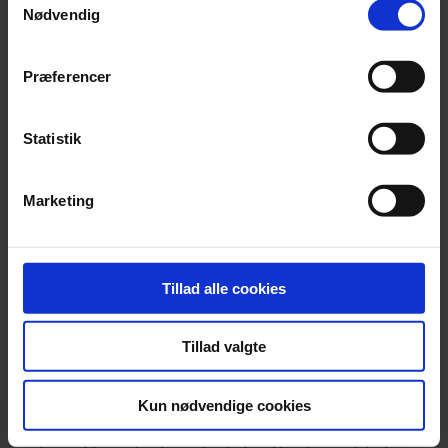
Nødvendig
tilmelder dig her
eller direkte
fra pjecen her.
Du kan tilmelde dig hele kursusprogrammet eller
Præferencer
udvælge emner/dage. Af hensyn til planlægning,
er
tilmeldingsfristen senest 8 dage før kursusdag
.
Statistik
NB:
Der vil være et afmeldingsgebyr på 500 kr. pr.
deltager ved afmelding
senere end to dage
Marketing
før
kursusdag.
Målgruppe
Tillad alle cookies
Fuldmægtige, yngre advokater og andre jurister.
Tillad valgte
Kursusbevis
Kun nødvendige cookies
Kurserne opfylder kravene til obligatorisk