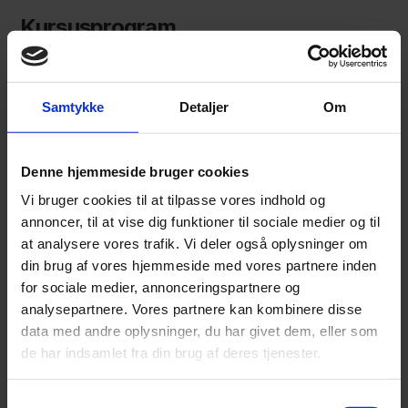
Kursusprogram
Onsdag d. 29. november 2023 – Sagens start
indtil 1. processkrift
Samtykke
Detaljer
Om
Onsdag den 24. januar 2024 – Sagens
forberedelse
Onsdag den 13. marts 2024 – Afslutning af
Denne hjemmeside bruger cookies
forberedelsen
Vi bruger cookies til at tilpasse vores indhold og
Onsdag den 10. april 2024 –
annoncer, til at vise dig funktioner til sociale medier og til
Hovedforhandlingen
at analysere vores trafik. Vi deler også oplysninger om
Onsdag den 15. maj 2024 – Afhøringsteknikker
din brug af vores hjemmeside med vores partnere inden
for sociale medier, annonceringspartnere og
analysepartnere. Vores partnere kan kombinere disse
Kursernes indhold er uddybet
i vedlagte invitation.
data med andre oplysninger, du har givet dem, eller som
de har indsamlet fra din brug af deres tjenester.
Tilmelding
Samtykkevalg
Deltagelse er
gratis,
men kræver tilmelding.
Du