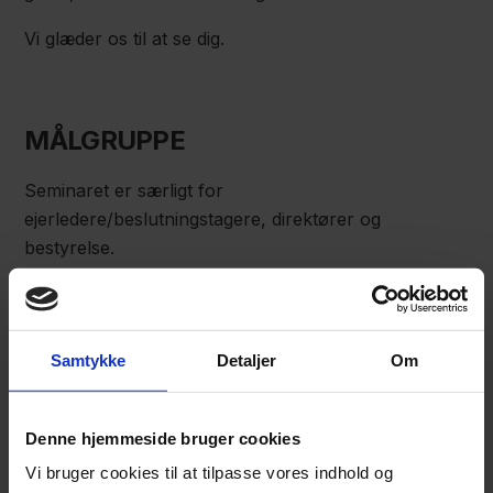
Vi glæder os til at se dig.
MÅLGRUPPE
Seminaret er særligt for
ejerledere/beslutningstagere, direktører og
bestyrelse.
TID OG STED
Samtykke
Detaljer
Om
Torsdag den 13. juni 2019 kl. 14.30 – 17.30 i DGI
Huset Vejle, Vestre Engvej ved P-Nord, 7100 Vejle.
Arrangementet er
aflyst
. Vi henviser til
Denne hjemmeside bruger cookies
arrangementet i
Kolding den 24. sep.
Vi bruger cookies til at tilpasse vores indhold og