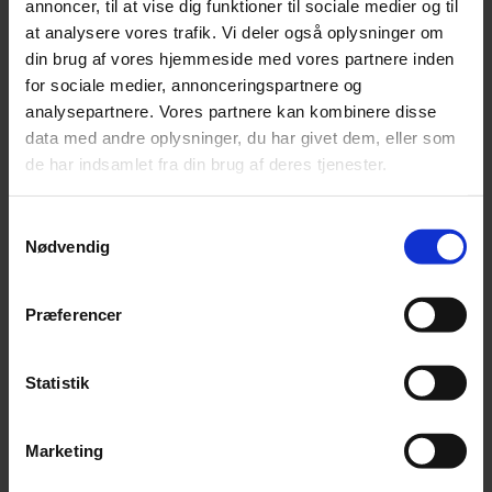
annoncer, til at vise dig funktioner til sociale medier og til
PROGRAM
at analysere vores trafik. Vi deler også oplysninger om
din brug af vores hjemmeside med vores partnere inden
14.30 Indtjekning og velkomst
for sociale medier, annonceringspartnere og
analysepartnere. Vores partnere kan kombinere disse
15.00 Virksomhedsmægleren – M+A SME
data med andre oplysninger, du har givet dem, eller som
de har indsamlet fra din brug af deres tjenester.
Når virksomheden bliver forretningen, v/ Frank
Jensen, Chief Executive Officer
Samtykkevalg
15.30 Advokaten – Focus Advokater P/S
Nødvendig
Når det juridiske grundlag skal være på plads, v/
Søren Borregaard, partner, advokat (L)
Præferencer
16.00 Pause
Statistik
16.15 Revisoren – Beierholm
Marketing
Selskabsform og skattemæssige forhold, v/ Henrik
Larsen, statsautoriseret revisor, partner og