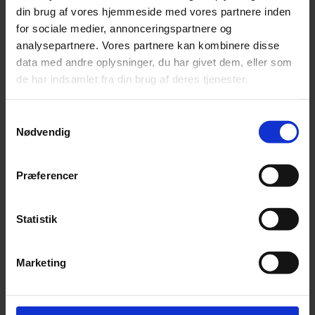
din brug af vores hjemmeside med vores partnere inden
for sociale medier, annonceringspartnere og
UDBYTTE
analysepartnere. Vores partnere kan kombinere disse
data med andre oplysninger, du har givet dem, eller som
Mød den ubestridte business-guru, Peter Fisk,
de har indsamlet fra din brug af deres tjenester.
og få indblik i den nyeste viden inden for ledelse,
strategi og innovation
Samtykkevalg
Hent inspiration til, hvordan du og din
Nødvendig
virksomhed rustes til fremtidige udfordringer
Netværk og sparring med dagens arrangører.
Præferencer
PROGRAM
Statistik
Læs mere om arrangementet og dagens
Marketing
program i
invitationen her.
Kontakt