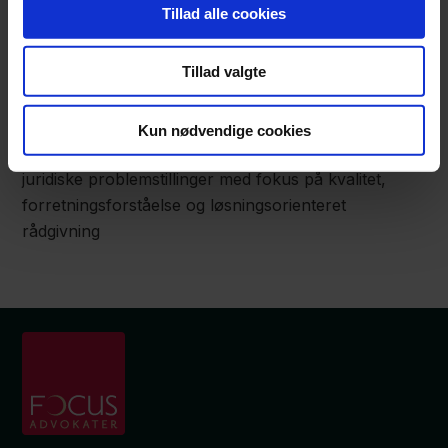
Tillad alle cookies
Focus Advokater
Tel
+45 63 14 20 20
Tillad valgte
mail@focus-advokater.dk
Har du spørgsmål, så kontakt os. Vi rådgiver
Kun nødvendige cookies
virksomheder og beslutningstagere om komplekse
juridiske problemstillinger med fokus på kvalitet,
forretningsforståelse og løsningsorienteret
rådgivning