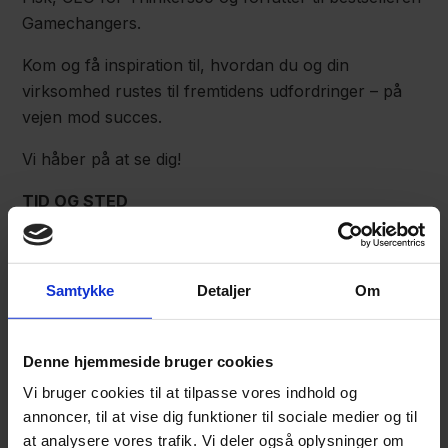
Gamechangers.
Kom og få inspiration til, hvordan du og din
virksomhed rustes til fremtidens udfordringer – på
vejen mod succes.
Vi håber på at se dig!
TID OG STED
Arrangementet afholdes tirsdag den 30. januar 2018
kl. 17.00 – 19.00 hos Nordea, Vestre Stationsvej 7,
Samtykke
Detaljer
Om
5000 Odense.
Denne hjemmeside bruger cookies
MÅLGRUPPE
Vi bruger cookies til at tilpasse vores indhold og
Arrangementet henvender sig til virksomhedsejere,
annoncer, til at vise dig funktioner til sociale medier og til
direktører og bestyrelsesmedlemmer.
at analysere vores trafik. Vi deler også oplysninger om