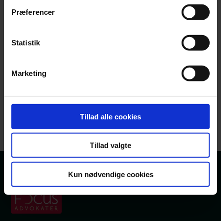
Præferencer
Statistik
Marketing
Signe Hastrup Holst
Associeret partner, advokat
+45 63 14 20 14
shh@focus-advokater.dk
Tillad alle cookies
Tillad valgte
Kun nødvendige cookies