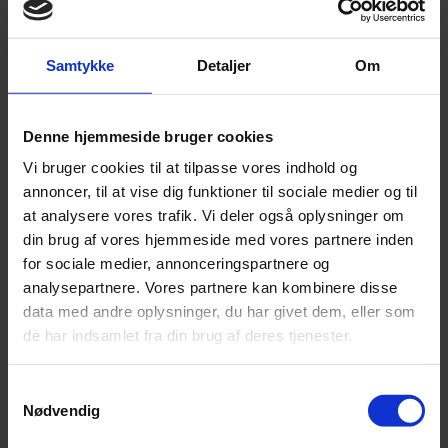
varetaget af et team bestående af
advokat Signe
Hastrup Holst
og
advokat og partner Jesper
Samtykke
Detaljer
Om
Hauschildt
.
For yderligere information, kontakt partner
Jesper
Hauschildt
.
Denne hjemmeside bruger cookies
Vi bruger cookies til at tilpasse vores indhold og
annoncer, til at vise dig funktioner til sociale medier og til
at analysere vores trafik. Vi deler også oplysninger om
Indlæg af
din brug af vores hjemmeside med vores partnere inden
for sociale medier, annonceringspartnere og
analysepartnere. Vores partnere kan kombinere disse
data med andre oplysninger, du har givet dem, eller som
de har indsamlet fra din brug af deres tjenester.
Samtykkevalg
Nødvendig