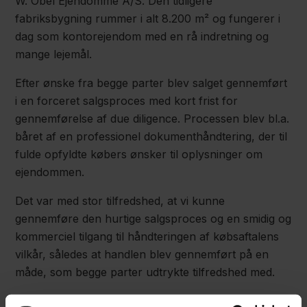
W. Obel Ejendomme A/S. Den tidligere
fabriksbygning rummer i alt 8.200 m² og fungerer i
dag som kontorejendom med en rå indretning og
mange lejemål.
Efter ønske fra begge parter blev salget gennemført
i en forceret salgsproces med kort frist for
gennemførelse af due diligence. Processen blev bl.a.
båret af en professionel dokumenthåndtering, der til
fulde opfyldte købers ønsker til oplysninger om
ejendommen.
Det var med stor tilfredshed, at vi kunne
gennemføre den hurtige salgsproces og en smidig og
kommerciel tilgang til håndteringen af købsaftalens
vilkår, således at handlen blev gennemført på en
måde, som begge parter udtrykte tilfredshed med.
Fra Focus Advokaters side blev salgsprocessen