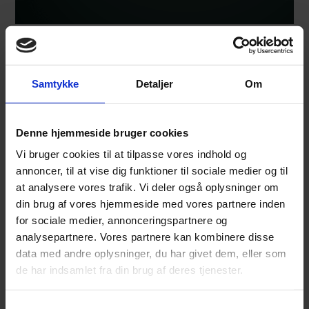
Bliv bedre rustet til digital udvikling
Få indblik i lovgivning for god datapraksis –
gense
Samtykke
Detaljer
Om
her webinar afholdt den 27. maj 2024 om rammer og
lovgivning for god datapraksis.
Denne hjemmeside bruger cookies
Webinaret blev arrangeret af Focus Advokater og
Vi bruger cookies til at tilpasse vores indhold og
Alexandra Instituttet i samarbejde med DigitalLead.
annoncer, til at vise dig funktioner til sociale medier og til
at analysere vores trafik. Vi deler også oplysninger om
din brug af vores hjemmeside med vores partnere inden
Kontakt
for sociale medier, annonceringspartnere og
analysepartnere. Vores partnere kan kombinere disse
data med andre oplysninger, du har givet dem, eller som
de har indsamlet fra din brug af deres tjenester.
Samtykkevalg