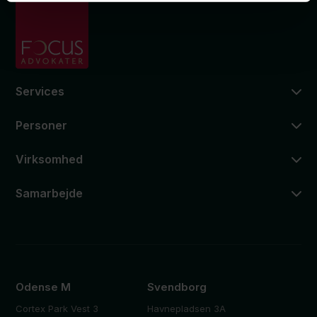
Services
Personer
Virksomhed
Samarbejde
Odense M
Svendborg
Cortex Park Vest 3
Havnepladsen 3A