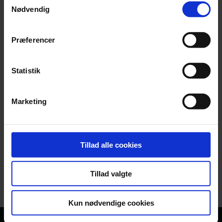
Nødvendig
Præferencer
Statistik
Marketing
Jesper Løffler Nielsen
Associeret partner, Ph.d., Cert. IT-advokat og leder af Focus
Tillad alle cookies
Advokaters Tech Team
+45 63 14 45 11
jln@focus-advokater.dk
Tillad valgte
Kun nødvendige cookies