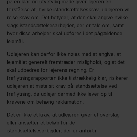
på en klar og utvetydig måde giver lejeren en
forståelse af, hvilke istandsættelseskrav, udlejeren vil
rejse krav om. Det betyder, at den skal angive hvilke
slags istandsættelsesarbejder, der er tale om, samt
hvor disse arbejder skal udføres i det pågældende
lejemål.
Udlejeren kan derfor ikke nøjes med at angive, at
lejemålet generelt fremtræder misligholdt, og at det
skal udbedres for lejerens regning. Er
fraflytningsrapporten ikke tilstrækkelig klar, risikerer
udlejeren at miste sit krav på istandsættelse ved
fraflytning, da udlejer dermed ikke lever op til
kravene om behørig reklamation.
Det er ikke et krav, at udlejeren giver et overslag
eller ansætter et beløb for de
istandsættelsesarbejder, der er anført i