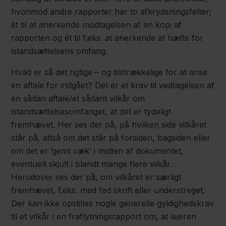
hvorimod andre rapporter har to afkrydsningsfelter;
ét til at anerkende modtagelsen af en kopi af
rapporten og ét til f.eks. at anerkende at hæfte for
istandsættelsens omfang.
Hvad er så det rigtige – og tilstrækkelige for at anse
en aftale for indgået? Det er et krav til vedtagelsen af
en sådan aftale/et sådant vilkår om
istandsættelsesomfanget, at det er tydeligt
fremhævet. Her ses der på, på hvilken side vilkåret
står på, altså om det står på forsiden, bagsiden eller
om det er ’gemt væk’ i midten af dokumentet,
eventuelt skjult i blandt mange flere vilkår.
Herudover ses der på, om vilkåret er særligt
fremhævet, f.eks. med fed skrift eller understreget.
Der kan ikke opstilles nogle generelle gyldighedskrav
til et vilkår i en fraflytningsrapport om, at lejeren