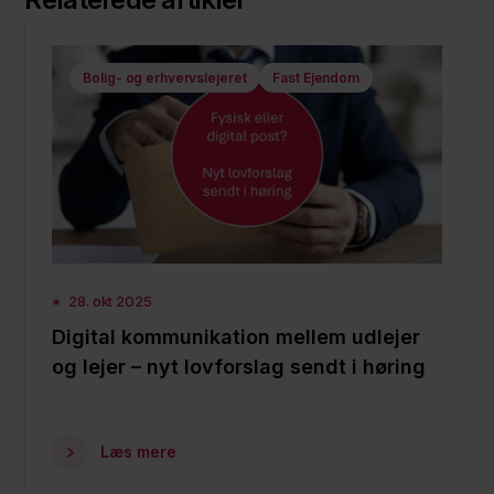
Bolig- og erhvervslejeret
Fast Ejendom
28. okt 2025
Digital kommunikation mellem udlejer
og lejer – nyt lovforslag sendt i høring
Læs mere