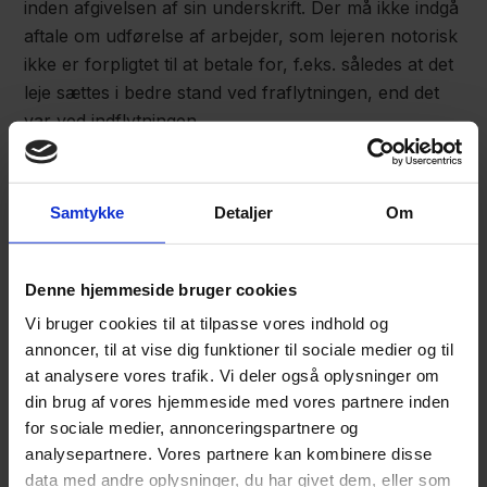
inden afgivelsen af sin underskrift. Der må ikke indgå
aftale om udførelse af arbejder, som lejeren notorisk
ikke er forpligtet til at betale for, f.eks. således at det
leje sættes i bedre stand ved fraflytningen, end det
var ved indflytningen.
Hensigten med de aftaleretlige ugyldighedsregler er
nemlig bl.a. at beskytte forbrugere, men også andre,
Samtykke
Detaljer
Om
mod at den anden part misbruger sin overlegne
stilling til at skaffe sig fordele ved at anvende vilkår,
der ensidigt tjener hans interesser. Der ses således
Denne hjemmeside bruger cookies
bl.a. på styrkeforholdet mellem parterne, hvorfor
Vi bruger cookies til at tilpasse vores indhold og
det kan have en betydning, om den ene part har
annoncer, til at vise dig funktioner til sociale medier og til
professionel sagkundskab på området, og/eller den
at analysere vores trafik. Vi deler også oplysninger om
anden part er særlig ukyndig på området. Som
din brug af vores hjemmeside med vores partnere inden
udgangspunkt vil en lejer i boliglejemål blive
for sociale medier, annonceringspartnere og
betragtet som forbruger, idet udlejer ofte handler
analysepartnere. Vores partnere kan kombinere disse
inden for sit erhverv og lejer uden for sit erhverv.
data med andre oplysninger, du har givet dem, eller som