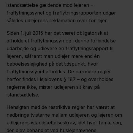
istandsættelse gældende mod lejeren –
fraflytningssynet og fraflytningsrapporten udgør
således udlejerens reklamation over for lejer.
Siden 1. juli 2015 har det været obligatorisk at
afholde et fraflytningssyn og i denne forbindelse
udarbejde og udlevere en fraflytningsrapport til
lejeren, såfremt man udlejer mere end én
beboelseslejlighed på det tidspunkt, hvor
fraflytningssynet afholdes. De nærmere regler
herfor findes i lejelovens § 187 – og overholdes
reglerne ikke, mister udlejeren sit krav på
istandsættelse.
Hensigten med de restriktive regler har været at
nedbringe tvisterne mellem udlejeren og lejeren om
udlejerens istandsættelseskrav, idet hver femte sag,
der blev behandlet ved huslejenævnene,