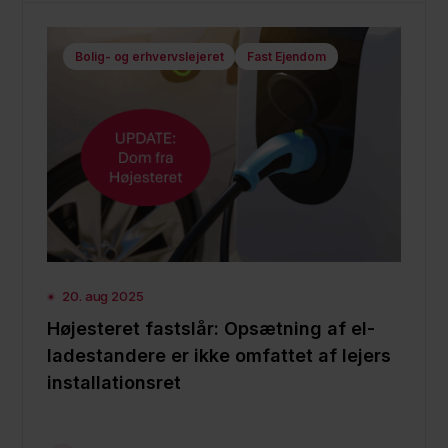
Bolig- og erhvervslejeret
Fast Ejendom
20. aug 2025
Højesteret fastslår: Opsætning af el-
ladestandere er ikke omfattet af lejers
installationsret