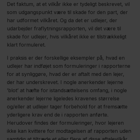
Det faktum, at et vilkår ikke er tydeligt beskrevet, vil
som udgangspunkt være til skade for den part, der
har udformet vilkåret. Og da det er udlejer, der
udarbejder fraflytningsrapporten, vil det være til
skade for udlejer, hvis vilkåret ikke er tilstrækkeligt
klart formuleret.
I praksis er der forskellige eksempler på, hvad en
udlejer har indføjet som formuleringer i rapporterne
for at synliggøre, hvad der er aftalt med den lejer,
der har underskrevet. I nogle anerkender lejerne
’blot’ at hæfte for istandsættelsens omfang, i nogle
anerkender lejerne ligeledes kravenes størrelse
og/eller at udlejer tager forbehold for at fremsætte
yderligere krav end de i rapporten anførte.
Herudover findes der formuleringer, hvor lejeren
ikke kan kvittere for modtagelsen af rapporten uden
samtidig at tiltræde et eller flere af disse aftalevilkår,