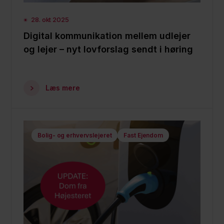
28. okt 2025
Digital kommunikation mellem udlejer
og lejer – nyt lovforslag sendt i høring
Læs mere
Bolig- og erhvervslejeret
Fast Ejendom