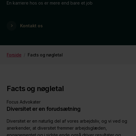
En karriere hos os er mere end bare et job
Kontakt os
Forside
/
Facts og nøgletal
Facts og nøgletal
Focus Advokater
Diversitet er en forudsætning
Diversitet er en naturlig del af vores arbejdsliv, og vi ved og
anerkender, at diversitet fremmer arbejdsglæden,
engagementet og i sidste ende også driver resultater og