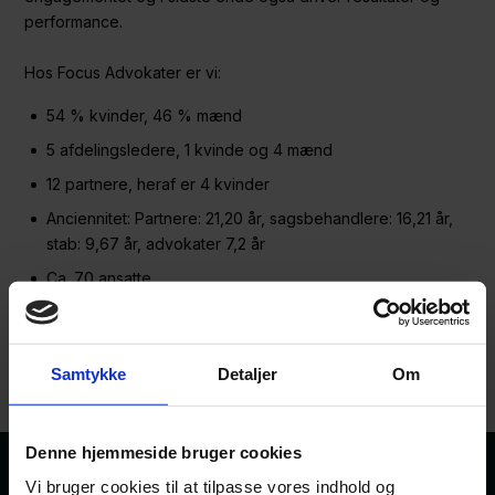
performance.
Hos Focus Advokater er vi:
54 % kvinder, 46 % mænd
5 afdelingsledere, 1 kvinde og 4 mænd
12 partnere, heraf er 4 kvinder
Anciennitet: Partnere: 21,20 år, sagsbehandlere: 16,21 år,
stab: 9,67 år, advokater 7,2 år
Ca. 70 ansatte
Samtykke
Detaljer
Om
Denne hjemmeside bruger cookies
Vi bruger cookies til at tilpasse vores indhold og