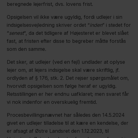
beregnede lejerfrist, dvs. lovens frist.
Opsigelsen vil ikke være ugyldig, fordi udlejer i sin
indsigelsesvejledning skriver ordet “
inden
” i stedet for
“
senest
“, da det tidligere af Højesteret er blevet slået
fast, at fristen efter disse to begreber måtte forstås
som den samme.
Det sker, at udlejer (ved en fejl) undlader at oplyse
lejer om, at lejers indsigelse skal være skriftlig, jf.
ordlyden af § 176, stk. 2. Det rejser spørgsmålet om,
hvorvidt opsigelsen som følge heraf er ugyldig.
Retsstillingen er her endnu uafklaret; men svaret får
vi nok indenfor en overskuelig fremtid.
Procesbevillingsnævnet har således den 14.5.2024
givet en udlejer tilladelse til at kære en kendelse, der
er afsagt af Østre Landsret den 1.12.2023, til