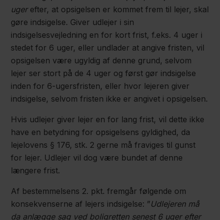
uger
efter, at opsigelsen er kommet frem til lejer, skal
gøre indsigelse. Giver udlejer i sin
indsigelsesvejledning en for kort frist, f.eks. 4 uger i
stedet for 6 uger, eller undlader at angive fristen, vil
opsigelsen være ugyldig af denne grund, selvom
lejer ser stort på de 4 uger og først gør indsigelse
inden for 6-ugersfristen, eller hvor lejeren giver
indsigelse, selvom fristen ikke er angivet i opsigelsen.
Hvis udlejer giver lejer en for lang frist, vil dette ikke
have en betydning for opsigelsens gyldighed, da
lejelovens § 176, stk. 2 gerne må fraviges til gunst
for lejer. Udlejer vil dog være bundet af denne
længere frist.
Af bestemmelsens 2. pkt. fremgår følgende om
konsekvenserne af lejers indsigelse: ”
Udlejeren må
da anlægge sag ved boligretten senest 6 uger efter