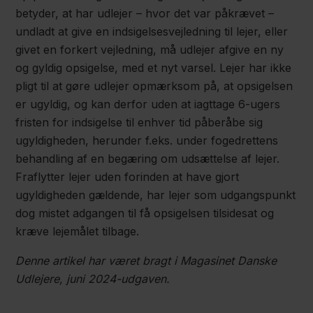
betyder, at har udlejer – hvor det var påkrævet –
undladt at give en indsigelsesvejledning til lejer, eller
givet en forkert vejledning, må udlejer afgive en ny
og gyldig opsigelse, med et nyt varsel. Lejer har ikke
pligt til at gøre udlejer opmærksom på, at opsigelsen
er ugyldig, og kan derfor uden at iagttage 6-ugers
fristen for indsigelse til enhver tid påberåbe sig
ugyldigheden, herunder f.eks. under fogedrettens
behandling af en begæring om udsættelse af lejer.
Fraflytter lejer uden forinden at have gjort
ugyldigheden gældende, har lejer som udgangspunkt
dog mistet adgangen til få opsigelsen tilsidesat og
kræve lejemålet tilbage.
Denne artikel har været bragt i Magasinet Danske
Udlejere, juni 2024-udgaven.