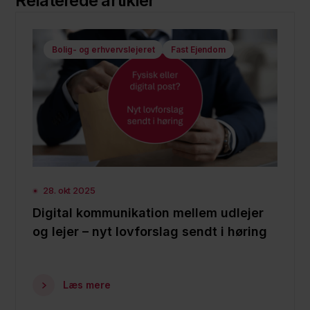
Relaterede artikler
Bolig- og erhvervslejeret
Fast Ejendom
28. okt 2025
Digital kommunikation mellem udlejer
og lejer – nyt lovforslag sendt i høring
Læs mere