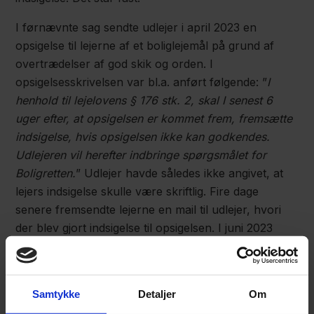
I førnævnte sag sendte udlejer i april 2023 en
opsigelse til lejerne af et boliglejemål på grund af
overtrædelser af god skik og orden. I
opsigelsesskrivelsen var bl.a. anført følgende: ”
I
henhold til lejelovens § 176 stk. 2, skal I senest 6
uger efter, at opsigelsen er kommet frem, fremsætte
indsigelse, hvis opsigelsen ikke kan godkendes.
Udlejeren vil herefter indbringe spørgsmålet for
Boligretten.
” Udlejer havde således ikke angivet, at
lejers indsigelse skulle være skriftlig. Fire dage
senere fremsendte lejerne en mail til udlejer, hvori
der blev gjort indsigelse til opsigelsen. I juni 2023
fremsendte udlejers et brev til lejerne, hvori der blev
indkaldt til flyttesyn, idet der ikke var fremkommet
gyldige indsigelser til opsigelsen. I juli 2023
Samtykke
Detaljer
Om
fremsendte lejerne et brev til udlejer, hvori det blandt