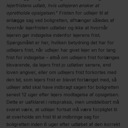
lejerfristens udløb, hvis udlejeren ønsker at
opretholde opsigelsen.
” Fristen for udlejer til at
anlægge sag ved boligretten, afhænger således af
hvornår lejerfristen udløber og ikke at hvornår
lejeren gør indsigelse indenfor lejerens frist.
Spørgsmålet er her, hvilken betydning det har for
udlejers frist, når udlejer har givet lejer en for lang
frist for indsigelse – altså om udlejers frist forlænges
tilsvarende, da lejers frist jo udløber senere, end
loven angiver, eller om udlejers frist forkortes med
den tid, som lejers frist er blevet forlænget med, så
udlejer altid skal have indbragt sagen for boligretten
senest 12 uger efter lejers modtagelse af opsigelsen.
Dette er uafklaret i retspraksis, men umiddelbart må
svaret være, at udlejer fortsat må være forpligtet til
at overholde sin frist til at indbringe sag for
boligretten inden 6 uger efter udløbet af den korrekt