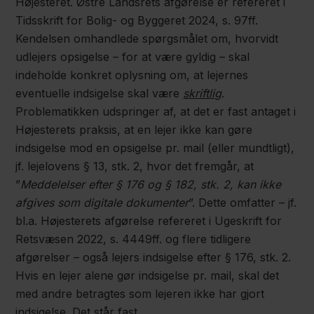
Højesteret. Østre Landsrets afgørelse er refereret i
Tidsskrift for Bolig- og Byggeret 2024, s. 97ff.
Kendelsen omhandlede spørgsmålet om, hvorvidt
udlejers opsigelse – for at være gyldig – skal
indeholde konkret oplysning om, at lejernes
eventuelle indsigelse skal være
skriftlig
.
Problematikken udspringer af, at det er fast antaget i
Højesterets praksis, at en lejer ikke kan gøre
indsigelse mod en opsigelse pr. mail (eller mundtligt),
jf. lejelovens § 13, stk. 2, hvor det fremgår, at
”
Meddelelser efter § 176 og § 182, stk. 2, kan ikke
afgives som digitale dokumenter
”. Dette omfatter – jf.
bl.a. Højesterets afgørelse refereret i Ugeskrift for
Retsvæsen 2022, s. 4449ff. og flere tidligere
afgørelser – også lejers indsigelse efter § 176, stk. 2.
Hvis en lejer alene gør indsigelse pr. mail, skal det
med andre betragtes som lejeren ikke har gjort
indsigelse. Det står fast.