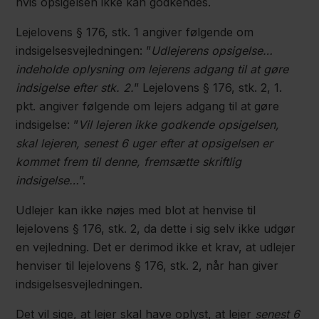
hvis opsigelsen ikke kan godkendes.
Lejelovens § 176, stk. 1 angiver følgende om
indsigelsesvejledningen: ”
Udlejerens opsigelse…
indeholde oplysning om lejerens adgang til at gøre
indsigelse efter stk. 2.
” Lejelovens § 176, stk. 2, 1.
pkt. angiver følgende om lejers adgang til at gøre
indsigelse: ”
Vil lejeren ikke godkende opsigelsen,
skal lejeren, senest 6 uger efter at opsigelsen er
kommet frem til denne, fremsætte skriftlig
indsigelse…
”.
Udlejer kan ikke nøjes med blot at henvise til
lejelovens § 176, stk. 2, da dette i sig selv ikke udgør
en vejledning. Det er derimod ikke et krav, at udlejer
henviser til lejelovens § 176, stk. 2, når han giver
indsigelsesvejledningen.
Det vil sige, at lejer skal have oplyst, at lejer
senest 6