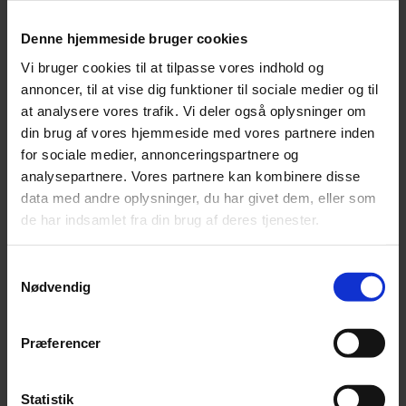
andet blev gjort gældende, at opsigelsen var ugyldig.
I august 2023 indgav udlejeren en begæring til
Denne hjemmeside bruger cookies
fogedretten om udsættelse af lejerne af
Vi bruger cookies til at tilpasse vores indhold og
boliglejemålet.
annoncer, til at vise dig funktioner til sociale medier og til
at analysere vores trafik. Vi deler også oplysninger om
Under sagen ved fogedretten gjorde lejerne
din brug af vores hjemmeside med vores partnere inden
gældende, at opsigelsesskrivelsen var ugyldig. Der
for sociale medier, annonceringspartnere og
blev i den forbindelse henvist til, at udlejeren i
analysepartnere. Vores partnere kan kombinere disse
opsigelsesskrivelsen ikke havde oplyst om, at lejerne
data med andre oplysninger, du har givet dem, eller som
skulle gøre ”skriftlig” indsigelse. Fogedretten lagde til
de har indsamlet fra din brug af deres tjenester.
grund, at lejerne ikke havde overholdt 6-ugers
fristen til at fremkomme med indsigelser i medfør af
Samtykkevalg
lejelovens § 176, stk. 2, idet lejernes første indsigelse
Nødvendig
var fremsendt ved en mail. Lejerne var på denne
baggrund afskåret fra at gøre materielle indsigelser
Præferencer
gældende vedrørende opsigelsen – altså indsigelser
mod selve grundlaget for opsigelsen. Lejerne var
dog ikke afskåret fra at anfægte
Statistik