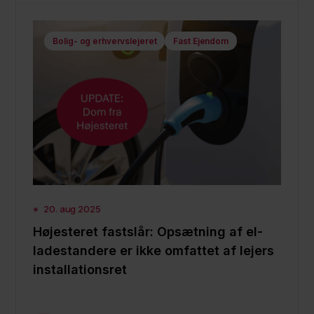
Bolig- og erhvervslejeret
Fast Ejendom
20. aug 2025
Højesteret fastslår: Opsætning af el-
ladestandere er ikke omfattet af lejers
installationsret