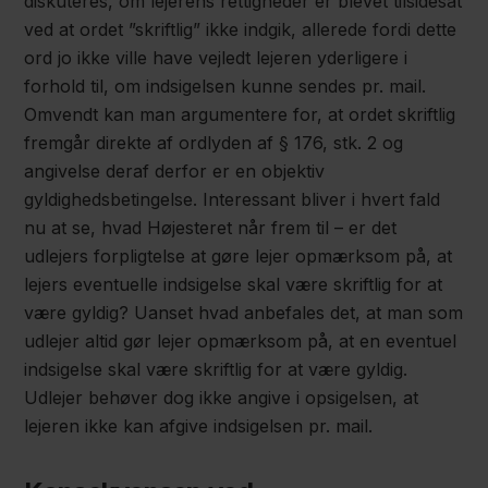
diskuteres, om lejerens rettigheder er blevet tilsidesat
ved at ordet ”skriftlig” ikke indgik, allerede fordi dette
ord jo ikke ville have vejledt lejeren yderligere i
forhold til, om indsigelsen kunne sendes pr. mail.
Omvendt kan man argumentere for, at ordet skriftlig
fremgår direkte af ordlyden af § 176, stk. 2 og
angivelse deraf derfor er en objektiv
gyldighedsbetingelse. Interessant bliver i hvert fald
nu at se, hvad Højesteret når frem til – er det
udlejers forpligtelse at gøre lejer opmærksom på, at
lejers eventuelle indsigelse skal være skriftlig for at
være gyldig? Uanset hvad anbefales det, at man som
udlejer altid gør lejer opmærksom på, at en eventuel
indsigelse skal være skriftlig for at være gyldig.
Udlejer behøver dog ikke angive i opsigelsen, at
lejeren ikke kan afgive indsigelsen pr. mail.