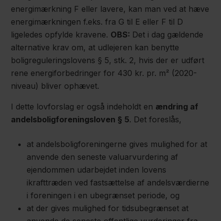
energimærkning F eller lavere, kan man ved at hæve
energimærkningen f.eks. fra G til E eller F til D
ligeledes opfylde kravene.
OBS:
Det i dag gældende
alternative krav om, at udlejeren kan benytte
boligreguleringslovens § 5, stk. 2, hvis der er udført
rene energiforbedringer for 430 kr. pr. m² (2020-
niveau) bliver ophævet.
I dette lovforslag er også indeholdt en
ændring af
andelsboligforeningsloven § 5
. Det foreslås,
at andelsboligforeningerne gives mulighed for at
anvende den seneste valuarvurdering af
ejendommen udarbejdet inden lovens
ikrafttræden ved fastsættelse af andelsværdierne
i foreningen i en ubegrænset periode, og
at der gives mulighed for tidsubegrænset at