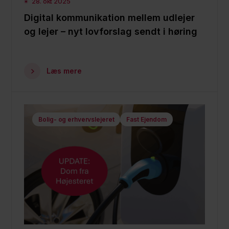
28. okt 2025
Digital kommunikation mellem udlejer
og lejer – nyt lovforslag sendt i høring
Læs mere
Bolig- og erhvervslejeret
Fast Ejendom