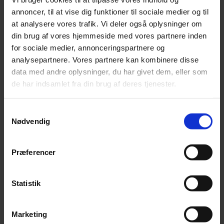
Focus Advokater bemærker
annoncer, til at vise dig funktioner til sociale medier og til
at analysere vores trafik. Vi deler også oplysninger om
De nye skatteregler får primært betydning for
din brug af vores hjemmeside med vores partnere inden
boligkøbere, der overtager deres nye hus den 1.
for sociale medier, annonceringspartnere og
analysepartnere. Vores partnere kan kombinere disse
januar 2024 eller senere. Det kan få betydning for
data med andre oplysninger, du har givet dem, eller som
den pris, som sælger kan forlange – og købere skal
de har indsamlet fra din brug af deres tjenester.
naturligvis være opmærksomme på, at der derved vil
være flere løbende udgifter, som et rådighedsbeløb
Samtykkevalg
skal kunne dække. Begge parter i en hushandel kan
Nødvendig
således eventuelt have en fordel ved at aftale en
overtagelsesdag, der ligger før årsskiftet, hvis det er
muligt.
Præferencer
Husk at overtagelsesdatoen er den dag, hvor køber
Statistik
rent juridisk overtager boligen og bliver den nye ejer,
der står for ansvaret og udgifterne. Det er ikke
nødvendigvis det samme som dispositionsdatoen,
Marketing