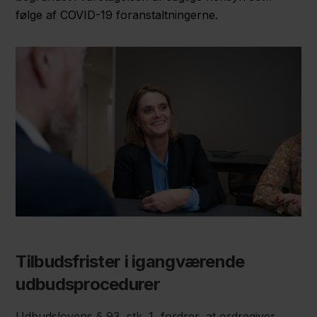
følge af COVID-19 foranstaltningerne.
Tilbudsfrister i igangværende
udbudsprocedurer
Udbudslovens § 93, stk. 1, fordrer, at ordregiver