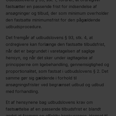
fastsætter en passende frist for indsendelse af
ansøgninger og tilbud, der som minimum overholder
den fastsatte minimumsfrist for den pågældende
udbudsprocedure.
Det fremgår af udbudslovens § 93, stk. 4, at
ordregivere kan forlænge den fastsatte tilbudsfrist,
når det er begrundet i varetagelsen af saglige
hensyn, og når det sker under iagttagelse af
principperne om ligebehandling, gennemsigtighed og
proportionalitet, som fastsat i udbudslovens § 2. Det
samme gør sig gældende i forhold til
ansøgningsfrister ved begrænset udbud og udbud
med forhandling.
Et af hensynene bag udbudslovens krav om
fastsættelse af en passende tilbudsfrist er blandt
andet at fremme en effektiv konkurrence. Henset til