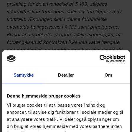
grundlag for en anvendelse af § 183, således
kontrakten kan forlænges indtil der foreligger en ny
kontrakt. Ændringen skal i denne forbindelse
overholde betingelserne i § 183 samt principperne.
Blandt andet betyder proportionalitetsprincippet, at
forlængelsen af kontrakten ikke kan være længere
end nødvendigt, og ændringerne kan alene angå de
dele, der er nødvendige for ordregiveren at
anskaffe
”.
Samtykke
Detaljer
Om
Akut behov for indkøb som følge af
COVID-19
Denne hjemmeside bruger cookies
Vi bruger cookies til at tilpasse vores indhold og
Alle offentlige kontrakter med en værdi, der
annoncer, til at vise dig funktioner til sociale medier og til
overstiger de fastsatte tærskelværdier skal sendes i
at analysere vores trafik. Vi deler også oplysninger om
udbud i henhold til reglerne fastsat i udbudsloven
din brug af vores hjemmeside med vores partnere inden
ved offentliggørelse af en udbudsbekendtgørelse.