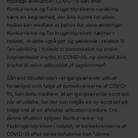
modtage leverancer. COVID-19 kan efter
Konkurrence og Forbrugerstyrelsens vurdering
være en begivenhed, der ikke kunne forudses,
hvilket kan medføre et behov for visse ændringer.
Konkurrence og Forbrugerstyrelsen nævner i
notatet, at dette også gør sig gældende i relation til
”
en udvikling i forhold til beredskabet og andre
begivenheder knyttet til COVID-19, og dermed ikke
knyttet til selve udbruddet af sygdommen
”.
Såfremt tilbudsfristen i et igangværende udbud
forlænges som følge af konsekvenserne af COVID-
19, kan dette medføre, at en igangværende kontrakt
når at udløbe, før der kan indgås en ny kontrakt på
baggrund af en afsluttet udbudsprocedure. Om
denne situation oplyser Konkurrence- og
Forbrugerstyrelsen i notatet, at konsekvenserne af
COVID-19 efter deres opfattelse kan ”
danne