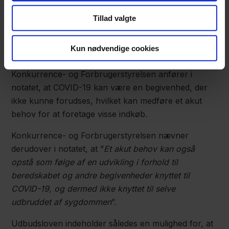
begivenhederne og at det akutte behov ikke på
Tillad valgte
anden måde er mulig at afværge for ordregiveren.
Endelig er det et krav, at det direkte indkøb
Kun nødvendige cookies
begrænses til det strengt nødvendige omfang.
Konkurrence- og Forbrugerstyrelsen anfører i
notatet, at COVID-19 kan være en begivenhed, der
ikke kunne forudses, hvilket kan medføre et akut
behov for at foretage visse indkøb.
Konkurrence- og Forbrugerstyrelsen nævner
derudover i notatet, at ”
Et akut behov kan også
opstå som følge af en udvikling i forhold til
beredskabet og andre begivenheder knyttet til
COVID-19, og dermed ikke knyttet til selve
udbruddet af sygdommen
”.
Udbudsloven indeholder således en mulighed for, at