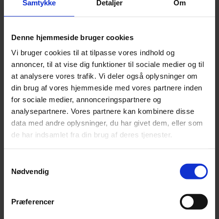
Samtykke
Detaljer
Om
til konkrete processer og løsninger i praksis med
særligt udgangspunkt i Cyber Resilience Act, som
forventes at få en central betydning for fremtidens
Denne hjemmeside bruger cookies
product compliance.
Vi bruger cookies til at tilpasse vores indhold og
4. Product compliance starter allerede i
annoncer, til at vise dig funktioner til sociale medier og til
produktudviklingen – Fremtidens bæredygtige
at analysere vores trafik. Vi deler også oplysninger om
din brug af vores hjemmeside med vores partnere inden
produktkrav
for sociale medier, annonceringspartnere og
Mange compliance-udfordringer opstår tidligt i
analysepartnere. Vores partnere kan kombinere disse
værdikæden længe før produktet rammer markedet.
data med andre oplysninger, du har givet dem, eller som
de har indsamlet fra din brug af deres tjenester.
Vi ser på, hvordan virksomheder arbejder med
product compliance allerede i design-, udviklings- og
Samtykkevalg
beslutningsfasen, herunder hvordan krav til
Nødvendig
sikkerhed (både fysisk og cybersikkerhed) og
dokumentation integreres i produktudviklingen. Vi vil
Præferencer
også drøfte EcoDesign og Digital Product Passport,
der forventes at få stor betydning for virksomheder