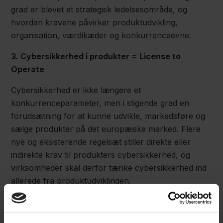
grad er blevet et strategisk ledelsesområde, og
hvordan kravene påvirker produktudvikling,
organisation, værdikæder og konkurrenceevne.
3. Cybersikkerhed i produkter = License to
Operate
Cybersikkerhed er ikke længere et
konkurrenceparameter, men i stigende grad en
forudsætning for at kunne udvikle, markedsføre og
sælge produkter på det europæiske marked. Flere
nye og eksisterende regelsæt stiller direkte eller
indirekte krav til produkters cybersikkerhed, og
virksomheder skal derfor tænke cybersikkerhed ind
allerede fra produktudviklingen.
Vi giver et overblik over de vigtigste regler og
diskuterer, hvordan virksomheder omsætter kravene