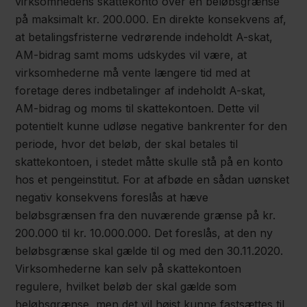
virksomhedens skattekonto over en beløbsgrænse
på maksimalt kr. 200.000. En direkte konsekvens af,
at betalingsfristerne vedrørende indeholdt A-skat,
AM-bidrag samt moms udskydes vil være, at
virksomhederne må vente længere tid med at
foretage deres indbetalinger af indeholdt A-skat,
AM-bidrag og moms til skattekontoen. Dette vil
potentielt kunne udløse negative bankrenter for den
periode, hvor det beløb, der skal betales til
skattekontoen, i stedet måtte skulle stå på en konto
hos et pengeinstitut. For at afbøde en sådan uønsket
negativ konsekvens foreslås at hæve
beløbsgrænsen fra den nuværende grænse på kr.
200.000 til kr. 10.000.000. Det foreslås, at den ny
beløbsgrænse skal gælde til og med den 30.11.2020.
Virksomhederne kan selv på skattekontoen
regulere, hvilket beløb der skal gælde som
beløbsgrænse, men det vil højst kunne fastsættes til