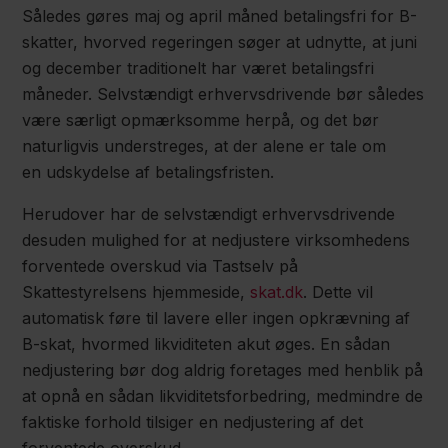
Således gøres maj og april måned betalingsfri for B-
skatter, hvorved regeringen søger at udnytte, at juni
og december traditionelt har været betalingsfri
måneder. Selvstændigt erhvervsdrivende bør således
være særligt opmærksomme herpå, og det bør
naturligvis understreges, at der alene er tale om
en udskydelse af betalingsfristen.
Herudover har de selvstændigt erhvervsdrivende
desuden mulighed for at nedjustere virksomhedens
forventede overskud via Tastselv på
Skattestyrelsens hjemmeside,
skat.dk
. Dette vil
automatisk føre til lavere eller ingen opkrævning af
B-skat, hvormed likviditeten akut øges. En sådan
nedjustering bør dog aldrig foretages med henblik på
at opnå en sådan likviditetsforbedring, medmindre de
faktiske forhold tilsiger en nedjustering af det