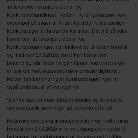
indleverede rekonstruktions- og
konkursbehandlinger. Retten i Kolding nævner som
eksempel på sager af kritisk karakter visse særlige
konkurssager af hastende karakter. Det må således
forventes, at rekonstruktions- og
konkursbegæringer, der indleveres til retten frem til
og med den 27.3.2020, først kan forventes
behandlet, når retterne igen åbner, medmindre der
er tale om helt ekstraordinære omstændigheder.
Møder om behandling af konkursbegæringer er
også omfattet af aflysningerne.
Vi anbefaler, at man løbende holder sig orienteret
om eventuelle ændringer på
www.domstol.dk
.
Retternes overgang til nødberedskab og nedlukning
frem til den 27.3.2020 vil som udgangspunkt ikke få
betydning for etableringen af en eventuel fristdag