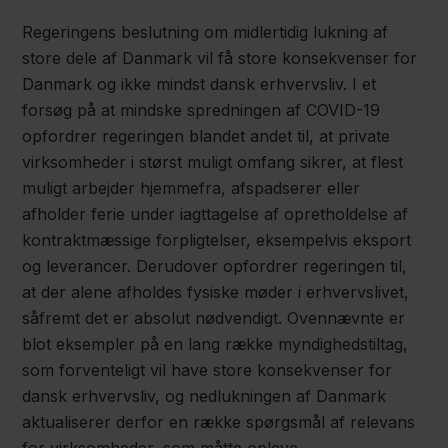
Regeringens beslutning om midlertidig lukning af
store dele af Danmark vil få store konsekvenser for
Danmark og ikke mindst dansk erhvervsliv. I et
forsøg på at mindske spredningen af COVID-19
opfordrer regeringen blandet andet til, at private
virksomheder i størst muligt omfang sikrer, at flest
muligt arbejder hjemmefra, afspadserer eller
afholder ferie under iagttagelse af opretholdelse af
kontraktmæssige forpligtelser, eksempelvis eksport
og leverancer. Derudover opfordrer regeringen til,
at der alene afholdes fysiske møder i erhvervslivet,
såfremt det er absolut nødvendigt. Ovennævnte er
blot eksempler på en lang række myndighedstiltag,
som forventeligt vil have store konsekvenser for
dansk erhvervsliv, og nedlukningen af Danmark
aktualiserer derfor en række spørgsmål af relevans