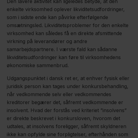
Den lavere aktivitet kan ligeledes betyde, at den
enkelte virksomhed oplever likviditetsudfordringer,
som i sidste ende kan påvirke efterfølgende
omsætningsled. Likviditetsproblemer for den enkelte
virksomhed kan således få en direkte afsmittende
virkning på leverandører og andre
samarbejdspartnere. I værste fald kan sådanne
likviditetsudfordringer kan føre til virksomhedens
økonomiske sammenbrud.
Udgangspunktet i dansk ret er, at enhver fysisk eller
juridisk person kan tages under konkursbehandling,
når vedkommende selv eller vedkommendes
kreditorer begærer det, såfremt vedkommende er
insolvent. Hvad der forstås ved kriteriet ”insolvens”
er direkte beskrevet i konkursloven, hvorom det
udtales, at insolvens foreligger, såfremt skyldneren
ikke kan opfylde sine forpligtelser, efterhånden som