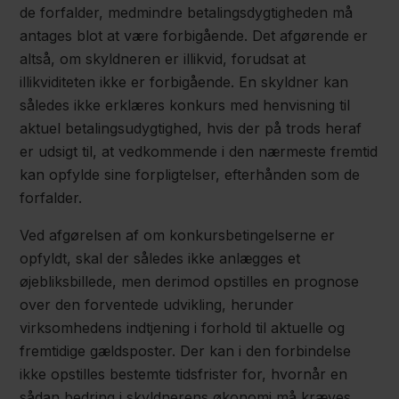
de forfalder, medmindre betalingsdygtigheden må
antages blot at være forbigående. Det afgørende er
altså, om skyldneren er illikvid, forudsat at
illikviditeten ikke er forbigående. En skyldner kan
således ikke erklæres konkurs med henvisning til
aktuel betalingsudygtighed, hvis der på trods heraf
er udsigt til, at vedkommende i den nærmeste fremtid
kan opfylde sine forpligtelser, efterhånden som de
forfalder.
Ved afgørelsen af om konkursbetingelserne er
opfyldt, skal der således ikke anlægges et
øjebliksbillede, men derimod opstilles en prognose
over den forventede udvikling, herunder
virksomhedens indtjening i forhold til aktuelle og
fremtidige gældsposter. Der kan i den forbindelse
ikke opstilles bestemte tidsfrister for, hvornår en
sådan bedring i skyldnerens økonomi må kræves,