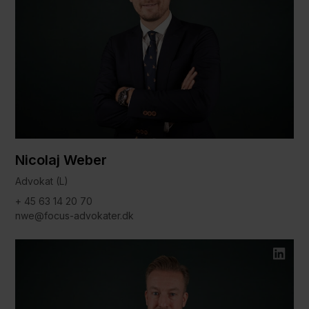
Nicolaj Weber
Advokat (L)
+ 45 63 14 20 70
nwe@focus-advokater.dk