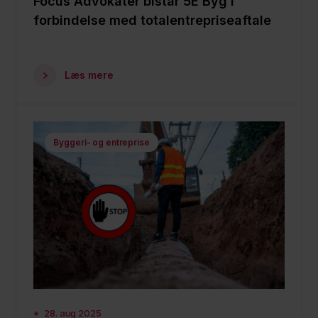
Focus Advokater bistår 5E Byg i
forbindelse med totalentrepriseaftale
Læs mere
Byggeri- og entreprise
28. aug 2025