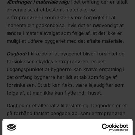
Ændringer i materialevalg:
I det omfang der er aftalt
anvendelse af et bestemt materiale, bør
entreprenøren i kontrakten være forpligtet til at
indhente din godkendelse, hvis det er nødvendigt at
ændre i materialevalget som følge af, at det ikke er
muligt at udføre byggeriet med det aftalte materiale.
Dagbod:
I tilfælde af at byggeriet bliver forsinket og
forsinkelsen skyldes entreprenøren, er det
udgangspunktet at bygherre kan kræve erstatning i
det omfang bygherre har lidt et tab som følge af
forsinkelsen. Et tab kan f.eks. være lejeudgifter som
følge af, at man ikke kan flytte ind i huset.
Dagbod er et alternativ til erstatning. Dagboden er et
på forhånd fastsat pengebeløb, som entreprenøren
forpligter sig til at betale til bygherren for hver dag,
entreprenøren er ansvarspådragende forsinket med