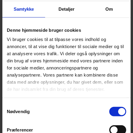
byggeriet. I de fleste tilfælde vil det for en forbruger
Samtykke
Detaljer
Om
være mest fordelagtigt at aftale dagbod, da en
forbruger typisk ikke vil være i stand til at
dokumentere et økonomisk tab som følge af
Denne hjemmeside bruger cookies
forsinkelsen. Det er dog vigtigt at være opmærksom
Vi bruger cookies til at tilpasse vores indhold og
på, at dagbod kun kan kræves, hvis det er aftalt klart
annoncer, til at vise dig funktioner til sociale medier og til
og tydeligt.
at analysere vores trafik. Vi deler også oplysninger om
Forsikringer:
Entreprisekontrakten bør stille krav
din brug af vores hjemmeside med vores partnere inden
for sociale medier, annonceringspartnere og
om, at entreprenøren og eventuelle
analysepartnere. Vores partnere kan kombinere disse
underentreprenører tegner en ansvarsforsikring for
data med andre oplysninger, du har givet dem, eller som
skader, som entreprenøren eller en
de har indsamlet fra din brug af deres tjenester.
underentreprenør er ansvarlig for. Af kontrakten
bør det samtidig fremgå, at forsikringen ikke har
Samtykkevalg
omkostninger for bygherre, og at den er uden
Nødvendig
selvrisiko for bygherre. I tillæg hertil bør
typehusfirmaets pålægges en forpligtelse til at sikre,
at den tegnede forsikring har et tilstrækkeligt
Præferencer