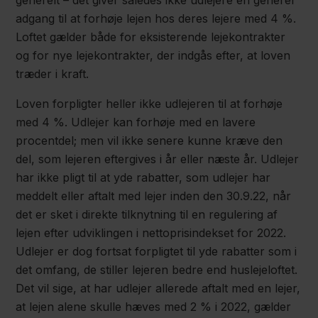
generelt – det giver således ikke udlejere en generel
adgang til at forhøje lejen hos deres lejere med 4 %.
Loftet gælder både for eksisterende lejekontrakter
og for nye lejekontrakter, der indgås efter, at loven
træder i kraft.
Loven forpligter heller ikke udlejeren til at forhøje
med 4 %. Udlejer kan forhøje med en lavere
procentdel; men vil ikke senere kunne kræve den
del, som lejeren eftergives i år eller næste år. Udlejer
har ikke pligt til at yde rabatter, som udlejer har
meddelt eller aftalt med lejer inden den 30.9.22, når
det er sket i direkte tilknytning til en regulering af
lejen efter udviklingen i nettoprisindekset for 2022.
Udlejer er dog fortsat forpligtet til yde rabatter som i
det omfang, de stiller lejeren bedre end huslejeloftet.
Det vil sige, at har udlejer allerede aftalt med en lejer,
at lejen alene skulle hæves med 2 % i 2022, gælder