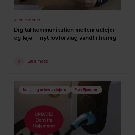
28. okt 2025
Digital kommunikation mellem udlejer
og lejer – nyt lovforslag sendt i høring
Læs mere
Bolig- og erhvervslejeret
Fast Ejendom