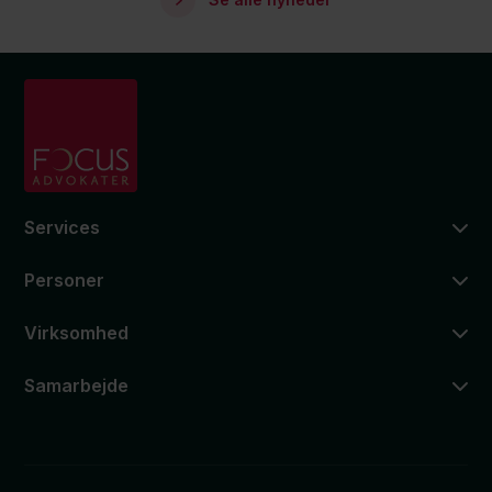
Services
Personer
Virksomhed
Samarbejde