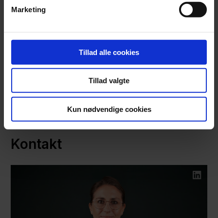
Har du spørgsmål, eller har din virksomhed brug for
Marketing
rådgivning, er du velkommen til at kontakte
Focus
Advokaters IPR-team
. Vi rådgiver om alle relevante
forhold inden for rettighedsbeskyttelse. Vores
Tillad alle cookies
rådgivning er ikke kun begrænset til de juridiske
aspekter inden for IPR, men omfatter også
Tillad valgte
skræddersyede strategier, som bidrager til
konkurrencemæssige fortrin i markedet.
Kun nødvendige cookies
Kontakt