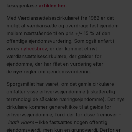
læse/genlæse
artiklen her.
Med Værdiansættelsescirkulæret fra 1982 er det
muligt at værdiansætte og overdrage fast ejendom
mellem nærtstående til en pris +/- 15 % af den
offentlige ejendomsvurdering. Som også anført i
vores
nyhedsbrev
, er der kommet et nyt
værdiansættelsescirkulære, der gælder for
ejendomme, der har fået en vurdering efter
de
nye
regler om ejendomsvurdering.
Spørgsmålet har været, om det gamle cirkulære
omfatter visse erhvervsejendomme (i skatteretlig
terminologi de såkaldte næringsejendomme). Det nye
cirkulære kommer generelt ikke til at gælde for
erhvervsejendomme, fordi der for disse fremover –
indtil videre
– ikke fastsættes nogen offentlig
ejendomsværdi, men kun en grundværdi. Derfor er