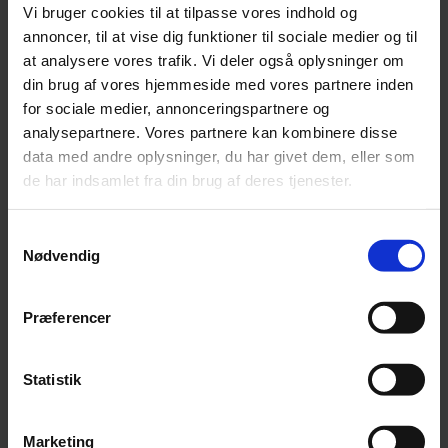
Vi bruger cookies til at tilpasse vores indhold og
Landsskatterettens afgørelse tilsidesætter
annoncer, til at vise dig funktioner til sociale medier og til
skattemyndighedernes praksis om, at såkaldte
at analysere vores trafik. Vi deler også oplysninger om
din brug af vores hjemmeside med vores partnere inden
næringsejendomme ikke kan værdiansættes efter
for sociale medier, annonceringspartnere og
den særlige +/- 15 %-regel ved overdragelser inden
analysepartnere. Vores partnere kan kombinere disse
for familien. Afgørelsen er efter vores oplysninger
data med andre oplysninger, du har givet dem, eller som
ikke indbragt for domstolene.
de har indsamlet fra din brug af deres tjenester.
Hvornår der kommer nye ejendomsvurderinger for
erhvervsejendomme er uvist. Praksisændringen kan
Samtykkevalg
Nødvendig
således alt andet lige gøre det mere attraktivt at
fremskynde et generationsskifte, hvis ejerskabet til
ejendommen eller ejendommene ønskes besvaret
Præferencer
inden for familien. I mange tilfælde vil der kunne
spares gaveafgift, ligesom skat af store
Statistik
ejendomsavancer vil kunne udskydes. Det kræver
dog, at en række forudsætninger er opfyldt, hvorfor
rådgivning utvivlsomt er nødvendig.
Marketing