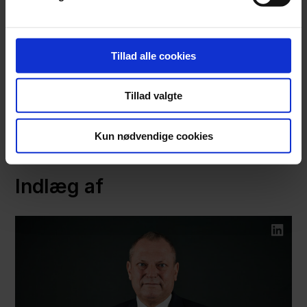
Kontakt os
Tillad alle cookies
Har du spørgsmål eller brug for sparring/rådgivning
vedrørende 15%-reglen, er du velkommen til at
Tillad valgte
kontakte vores
afdeling for
erhvervshandler
eller
afdeling for skatteret
.
Kun nødvendige cookies
Indlæg af