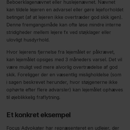
Beboerklagenævnet eller huslejenævnet. Nævnet
kan tildele lejeren en advarsel eller gøre lejeforholdet
betinget (af at lejeren ikke overtræder god skik igen).
Denne fremgangsmåde kan ofte løse mindre interne
stridigheder mellem lejere fx ved støjklager eller
ulovligt husdyrhold.
Hvor lejerens fjernelse fra lejemålet er påkrævet,
kan lejemålet opsiges med 3 måneders varsel. Det vil
være muligt ved mere alvorlig overtrædelse af god
skik. Foreligger der en væsentlig misligholdelse (som
i sagen beskrevet herunder, hvor støjgenerne ikke
ophørte efter flere advarsler) kan lejemålet ophæves
til øjeblikkelig fraflytning.
Et konkret eksempel
Focus Advokater har repræsenteret en udlejer, der