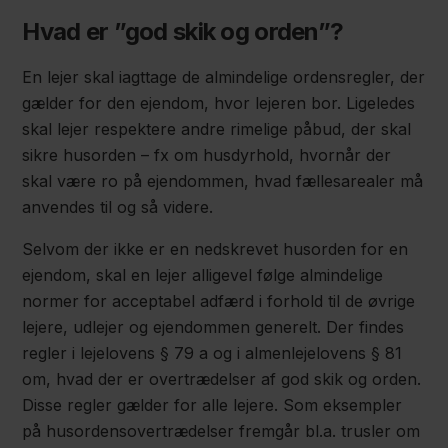
Hvad er ”god skik og orden”?
En lejer skal iagttage de almindelige ordensregler, der
gælder for den ejendom, hvor lejeren bor. Ligeledes
skal lejer respektere andre rimelige påbud, der skal
sikre husorden – fx om husdyrhold, hvornår der
skal være ro på ejendommen, hvad fællesarealer må
anvendes til og så videre.
Selvom der ikke er en nedskrevet husorden for en
ejendom, skal en lejer alligevel følge almindelige
normer for acceptabel adfærd i forhold til de øvrige
lejere, udlejer og ejendommen generelt. Der findes
regler i lejelovens § 79 a og i almenlejelovens § 81
om, hvad der er overtrædelser af god skik og orden.
Disse regler gælder for alle lejere. Som eksempler
på husordensovertrædelser fremgår bl.a. trusler om