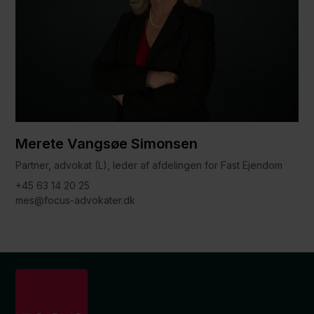
Merete Vangsøe Simonsen
Partner, advokat (L), leder af afdelingen for Fast Ejendom
+45 63 14 20 25
mes@focus-advokater.dk