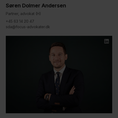
Søren Dolmer Andersen
Partner, advokat (H)
+45 63 14 20 47
sda@focus-advokater.dk