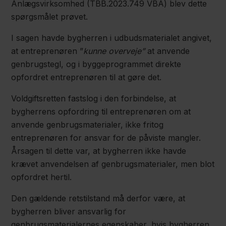
Anlægsvirksomhed (TBB.2023.749 VBA) blev dette
spørgsmålet prøvet.
I sagen havde bygherren i udbudsmaterialet angivet,
at entreprenøren ”
kunne
overveje”
at anvende
genbrugstegl, og i byggeprogrammet direkte
opfordret entreprenøren til at gøre det.
Voldgiftsretten fastslog i den forbindelse, at
bygherrens opfordring til entreprenøren om at
anvende genbrugsmaterialer, ikke fritog
entreprenøren for ansvar for de påviste mangler.
Årsagen til dette var, at bygherren ikke havde
krævet anvendelsen af genbrugsmaterialer, men blot
opfordret hertil.
Den gældende retstilstand må derfor være, at
bygherren bliver ansvarlig for
genbrugsmaterialernes egenskaber, hvis bygherren