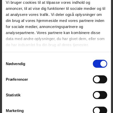
Vi bruger cookies til at tilpasse vores indhold og
bliver derfor at definere en IPR-strategi der giver
annoncer, til at vise dig funktioner til sociale medier og til
mening for din virksomhed. Focus Advokaters IPR-
at analysere vores trafik. Vi deler også oplysninger om
team kan hjælpe med at fastlægge en strategi – både
din brug af vores hjemmeside med vores partnere inden
ud fra kommercielle og juridiske hensyn.
Du kan
for sociale medier, annonceringspartnere og
kontakte os her
.
analysepartnere. Vores partnere kan kombinere disse
data med andre oplysninger, du har givet dem, eller som
de har indsamlet fra din brug af deres tjenester.
Indlæg af
Samtykkevalg
Nødvendig
Præferencer
Statistik
Marketing