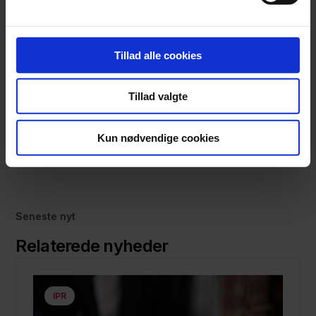
Tillad alle cookies
Tillad valgte
Maria Malling Eriksen
Partner, advokat (L)
Kun nødvendige cookies
+45 63 14 20 57
mme@focus-advokater.dk
Seneste nyt
Relaterede nyheder
IPR