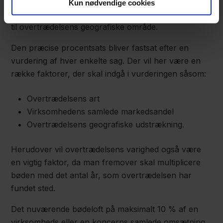
involverede virksomheders omsætning af varer eller
Kun nødvendige cookies
tjenesteydelser, der er direkte eller indirekte relateret
til overtrædelsens geografiske område.
Den præcise procentsats bliver fastsat efter en
vurdering af hver enkelte sag. Der vil her være en
række faktorer, der skal indgå i vurderingen såsom:
Overtrædelsens art
Virksomhedens samlede markedsandel
Overtrædelsens geografiske udstrækning.
Herudover vil overtrædelsens varighed også være
en vigtig faktor, da man fremover skal multiplicere
bøden med det antal år, som overtrædelsen har
fundet sted.
Det nuværende bødeloft på maksimalt 10 % af en
virksomheds eller en koncerns samlede omsætning