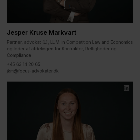
Jesper Kruse Markvart
Partner, advokat (L), LL.M. in Competition Law and Economics
og leder af afdelingen for Kontrakter, Rettigheder og
Compliance
+45 63 14 20 65
jkm@focus-advokater.dk