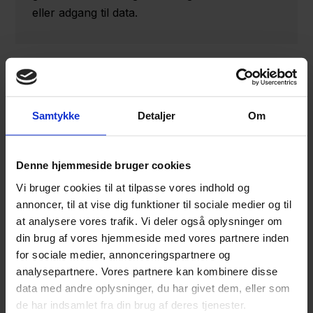
eller adgang til data.
KFST har allerede kompetence til at lave
erhvervssektorundersøgelser, men
det
nye værktøj
indebærer muligheden for at påbyde virksomheder
Samtykke
Detaljer
Om
at ændre adfærd,
selvom der ikke er konstateret en
overtrædelse af konkurrencelovgivningen.
Denne hjemmeside bruger cookies
KFST kan indlede en efterforskning af strukturen i
Vi bruger cookies til at tilpasse vores indhold og
en virksomhed, men der vil ikke kunne udstedes
annoncer, til at vise dig funktioner til sociale medier og til
strukturelle påbud som led i en
at analysere vores trafik. Vi deler også oplysninger om
markedsefterforskning.
din brug af vores hjemmeside med vores partnere inden
for sociale medier, annonceringspartnere og
Nye principper for beregning af
analysepartnere. Vores partnere kan kombinere disse
data med andre oplysninger, du har givet dem, eller som
bøder ved overtrædelse af
de har indsamlet fra din brug af deres tjenester.