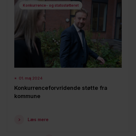
Konkurrence- og statsstøtteret
01. maj 2024
Konkurrenceforvridende støtte fra
kommune
Læs mere