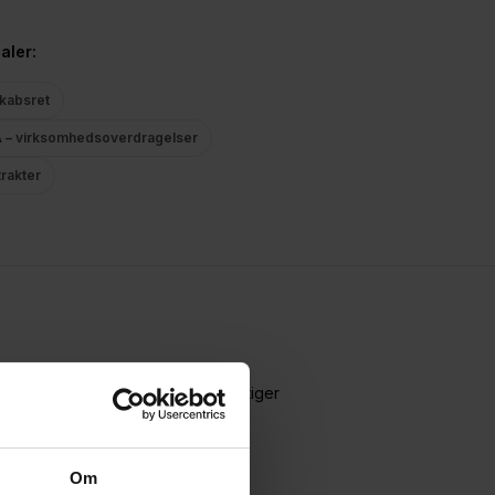
aler:
kabsret
 – virksomhedsoverdragelser
rakter
 for Selskabsret, hvor han beskæftiger
M&A), herunder erfaring med due
Om
ler og generelle selskabsretlige