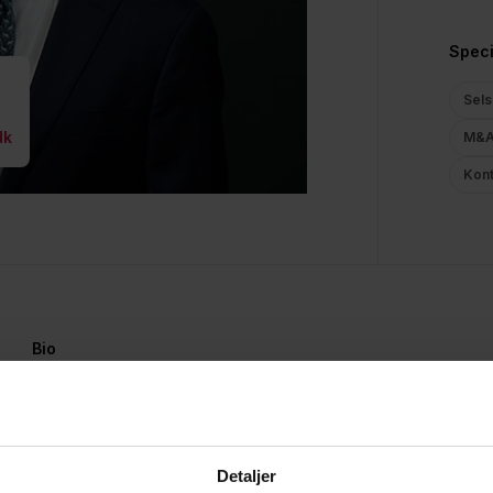
Speci
Sels
dk
M&A
Kont
Bio
Jonas Aresteen Hartwig er tilknyttet Focus Advokaters afdeling
sig med en bred vifte af opgaver inden for området.
Jonas har særligt erfaring med køb og salg af virksomheder (
Detaljer
diligence-processer, transaktionsdokumenter, fortrolighedsafta