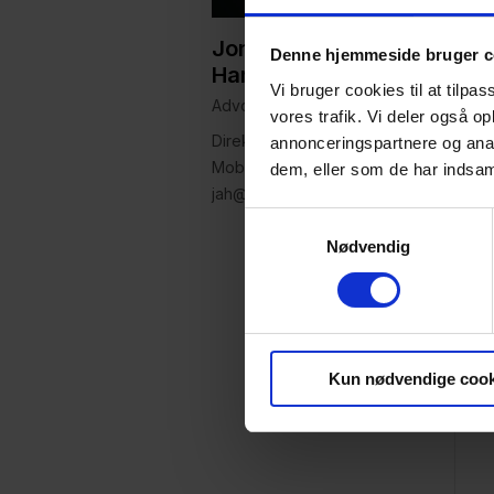
Jonas Aresteen
Denne hjemmeside bruger c
Hartwig
Vi bruger cookies til at tilpas
Advokat
vores trafik. Vi deler også 
Direkte: +45 63 14 20 81
annonceringspartnere og anal
Mobil: +45 55 66 34 77
dem, eller som de har indsaml
jah@focus-advokater.dk
Samtykkevalg
Nødvendig
Kun nødvendige cook