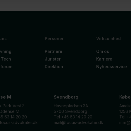
ces
Personer
Virksomhed
vning
Partnere
Om os
 Tech
Jurister
Karriere
nforum
Direktion
Nyhedsservice
se M
Svendborg
Købe
x Park Vest 3
Havnepladsen 3A
Amali
 Odense M
5700 Svendborg
1256 
45 63 14 20 20
Tel +45 63 14 20 20
Tel +
focus-advokater.dk
mail@focus-advokater.dk
mail@