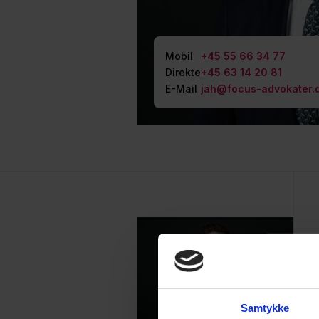
Mobil
+45 55 66 34 77
Direkte
+45 63 14 20 81
E-Mail
jah@focus-advokater.
Samtykke