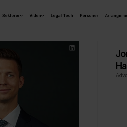
Sektorer
Viden
Legal Tech
Personer
Arrangeme
Jo
Ha
Advo