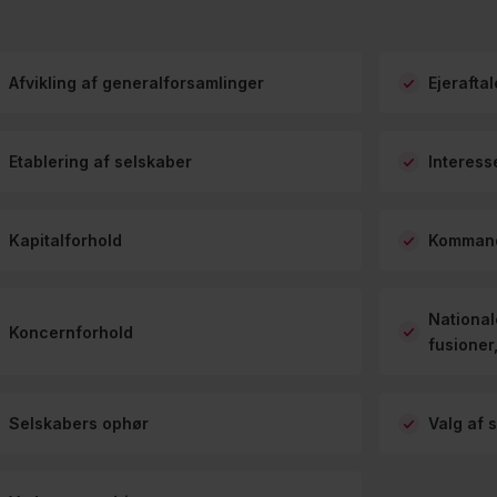
Afvikling af generalforsamlinger
Ejeraftal
Etablering af selskaber
Interess
Kapitalforhold
Kommand
Nationa
Koncernforhold
fusioner
Selskabers ophør
Valg af 