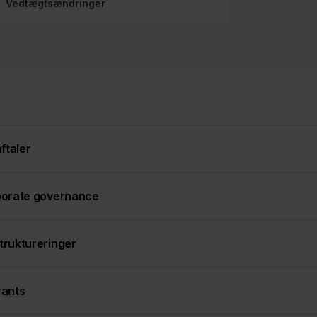
Vedtægtsændringer
aftaler
orate governance
ruktureringer
ants