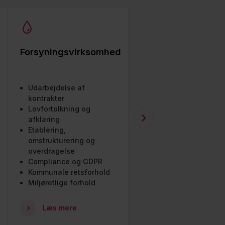
Forsyningsvirksomhed
Industri, produktio
og eksport
Udarbejdelse af
kontrakter
Lovfortolkning og
afklaring
Etablering,
omstrukturering og
overdragelse
ESG & bæredygtighe
Compliance og GDPR
Kontrakter
Kommunale retsforhold
Internationale
Miljøretlige forhold
retsforhold
Læs mere
Læs mere