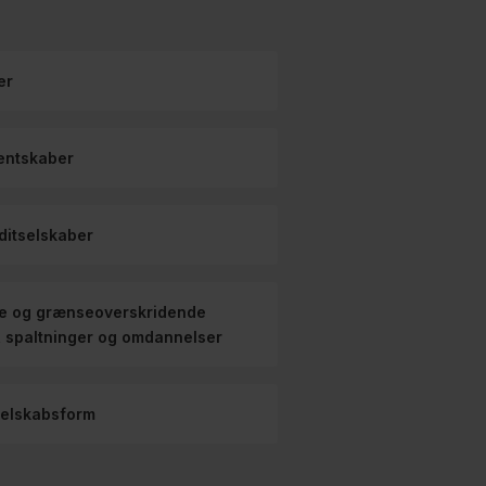
er
entskaber
itselskaber
le og grænseoverskridende
, spaltninger og omdannelser
selskabsform