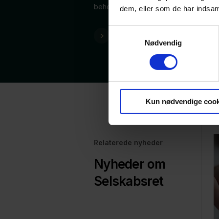
behov.
dem, eller som de har indsaml
Samtykkevalg
Mød vores eksperter
Nødvendig
Kun nødvendige cook
Relaterede nyheder
Nyheder om
Selskabsret