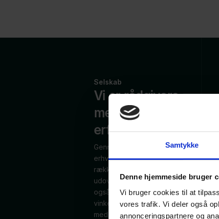
Selskab
Vi er rådgivere
med praktisk
erfaring
Samtykke
Gennem mange års rådgivning til
erhvervslivet og gennem en
række bestyrelseshverv, har vi
Denne hjemmeside bruger c
udover vores teoretiske viden
også en praktisk og kommerciel
Vi bruger cookies til at tilpas
vinkel i vores rådgivning. Det er
vores trafik. Vi deler også 
med til at sikre, at vi forstår dit
annonceringspartnere og anal