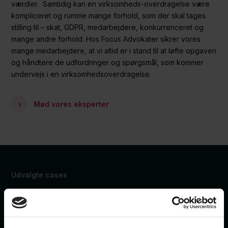
værdier. Samtidig kan en virksomheds-overdragelse være
kompliceret og rumme mange forhold, som der skal tages
stilling til – skat, GDPR, medarbejdere, konkurrenceret og
mange andre forhold. Hos Focus Advokater sikrer vores
mange medarbejdere, at vi altid er i stand til at løfte opgaven
og håndtere de udfordringer og spørgsmål, som kommer
undervejs i en virksomhedsoverdragelse.
Mød vores eksperter
Udvalgte cases
Cases der relaterer sig til
Virksomhedsoverdragelser – M&A