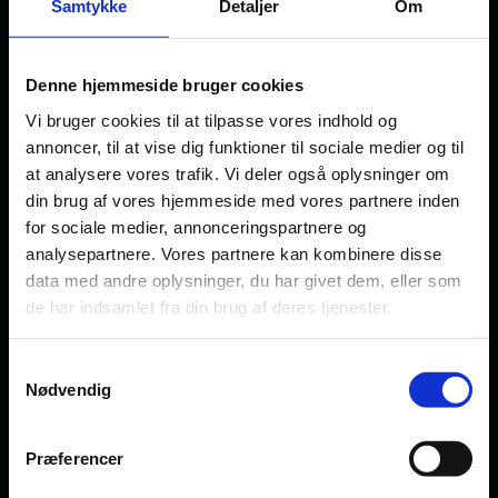
Samtykke
Detaljer
Om
AM Tooling A/S optager Profound Partners A/S som
medejer med rådgivning fra Focus Advokater
Denne hjemmeside bruger cookies
Fynsk biotekvirksomhed har solgt aktiemajoriteten –
Vi bruger cookies til at tilpasse vores indhold og
bistået af Focus Advokater
annoncer, til at vise dig funktioner til sociale medier og til
at analysere vores trafik. Vi deler også oplysninger om
Bjerne Jensen A/S opkøbt af Coromatic Group
din brug af vores hjemmeside med vores partnere inden
for sociale medier, annonceringspartnere og
analysepartnere. Vores partnere kan kombinere disse
data med andre oplysninger, du har givet dem, eller som
Se udvalgte cases
de har indsamlet fra din brug af deres tjenester.
Samtykkevalg
Nødvendig
Præferencer