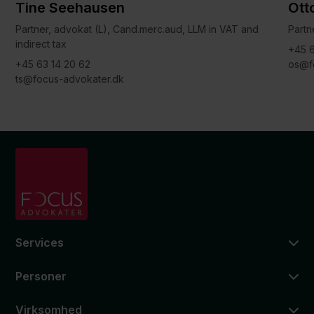
Tine Seehausen
Otto
Partner, advokat (L), Cand.merc.aud, LLM in VAT and
Partn
indirect tax
+45 6
+45 63 14 20 62
os@f
ts@focus-advokater.dk
Services
Personer
Virksomhed